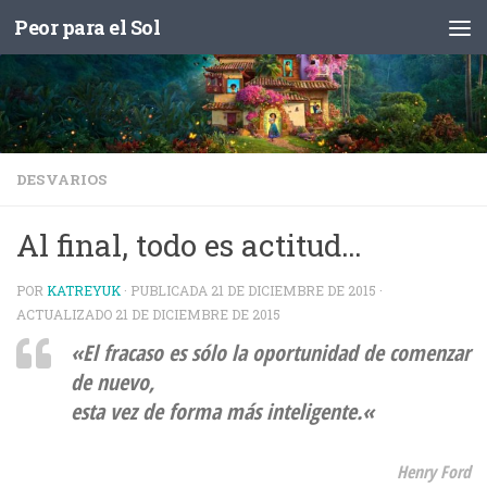
Peor para el Sol
Saltar al contenido
DESVARIOS
Al final, todo es actitud…
POR
KATREYUK
· PUBLICADA
21 DE DICIEMBRE DE 2015
·
ACTUALIZADO
21 DE DICIEMBRE DE 2015
«
El fracaso es sólo la oportunidad de comenzar
de nuevo,
esta vez de forma más inteligente.
«
Henry Ford