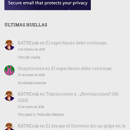
ÚLTIMAS HUELLAS
KATREyuk
en
El espectáculo debe continuar…
4 de febrero de 2026
Otro de vuelta
Una princesa
en
El espectáculo debe continuar…
30 de enero de 2026
Un abrazo enorme
KATREyuk
en
Transiciones y… ¡¡Revoluciones!! (Mi
2025)
12 de enero de 2026
Otro para ti. Feliz año Mamen
KATREyuk
en
El día que el Universo dio un golpe en la