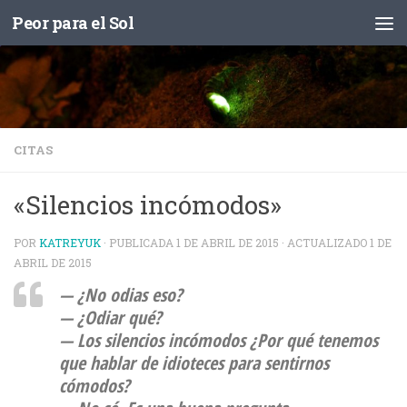
Peor para el Sol
Saltar al contenido
CITAS
«Silencios incómodos»
POR
KATREYUK
· PUBLICADA
1 DE ABRIL DE 2015
· ACTUALIZADO
1 DE
ABRIL DE 2015
— ¿No odias eso?
— ¿Odiar qué?
— Los silencios incómodos ¿Por qué tenemos
que hablar de idioteces para sentirnos
cómodos?