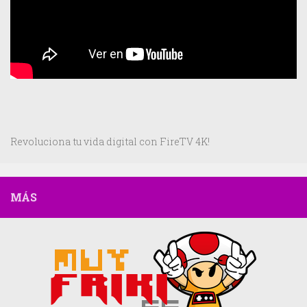
Revoluciona tu vida digital con FireTV 4K!
MÁS