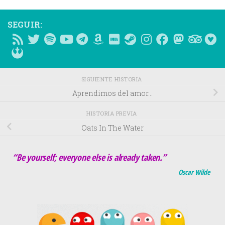
SEGUIR:
SIGUIENTE HISTORIA
Aprendimos del amor…
HISTORIA PREVIA
Oats In The Water
“Be yourself; everyone else is already taken.”
Oscar Wilde