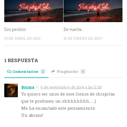
Sin perdón
De vuelta…
15 DE ABRIL DE 2013
31 DE ENERO DE 2007
1 RESPUESTA
Comentarios
1
Pingbacks
0
Bruma
6 de septiembre de 2014 a las 11:28
Yo quiero ser unos de esos llenos de chispitas
que te producen un ohhhhhhhh…. ;)
Me ha encantado este pensamiento.
Un abrazo!