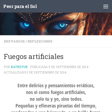
Peor para el Sol
Saltar al contenido
DESVARIOS
/
REFLEXIONES
Fuegos artificiales
POR
KATREYUK
· PUBLICADA
5 DE SEPTIEMBRE DE 2014
·
ACTUALIZADO
5 DE SEPTIEMBRE DE 2014
Entre delirios y pensamientos erráticos,
nos vi como fuegos artificiales,
no solo tu y yo, sino todos.
Pequeñas y efímeras piruetas del tiempo,