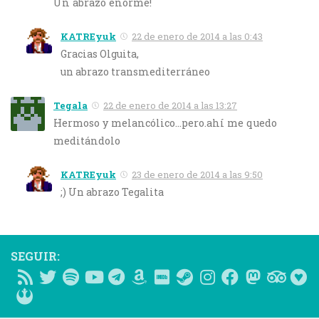
Un abrazo enorme!
KATREyuk
22 de enero de 2014 a las 0:43
Gracias Olguita,
un abrazo transmediterráneo
Tegala
22 de enero de 2014 a las 13:27
Hermoso y melancólico…pero.ahí me quedo
meditándolo
KATREyuk
23 de enero de 2014 a las 9:50
;) Un abrazo Tegalita
SEGUIR: