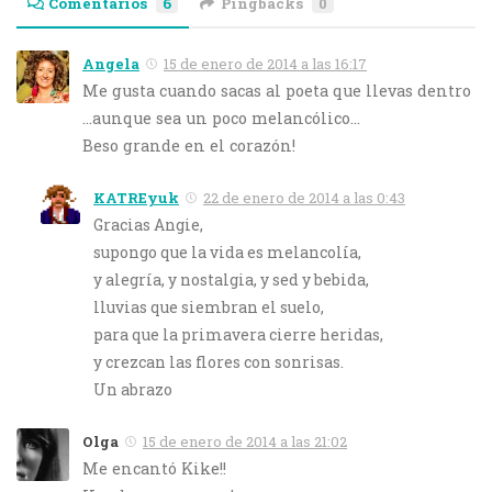
Comentarios
6
Pingbacks
0
Angela
15 de enero de 2014 a las 16:17
Me gusta cuando sacas al poeta que llevas dentro
…aunque sea un poco melancólico…
Beso grande en el corazón!
KATREyuk
22 de enero de 2014 a las 0:43
Gracias Angie,
supongo que la vida es melancolía,
y alegría, y nostalgia, y sed y bebida,
lluvias que siembran el suelo,
para que la primavera cierre heridas,
y crezcan las flores con sonrisas.
Un abrazo
Olga
15 de enero de 2014 a las 21:02
Me encantó Kike!!