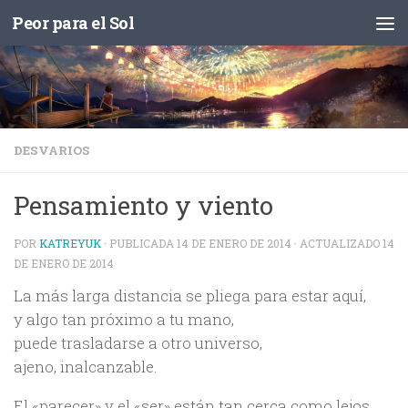
Peor para el Sol
Saltar al contenido
DESVARIOS
Pensamiento y viento
POR
KATREYUK
· PUBLICADA
14 DE ENERO DE 2014
· ACTUALIZADO
14
DE ENERO DE 2014
La más larga distancia se pliega para estar aquí,
y algo tan próximo a tu mano,
puede trasladarse a otro universo,
ajeno, inalcanzable.
El «parecer» y el «ser» están tan cerca como lejos,