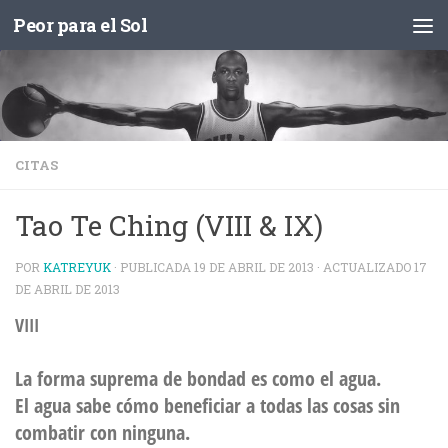
Peor para el Sol
Saltar al contenido
CITAS
Tao Te Ching (VIII & IX)
POR
KATREYUK
· PUBLICADA
19 DE ABRIL DE 2013
· ACTUALIZADO
17
DE ABRIL DE 2013
VIII
La forma suprema de bondad es como el agua.
El agua sabe cómo beneficiar a todas las cosas sin
combatir con ninguna.