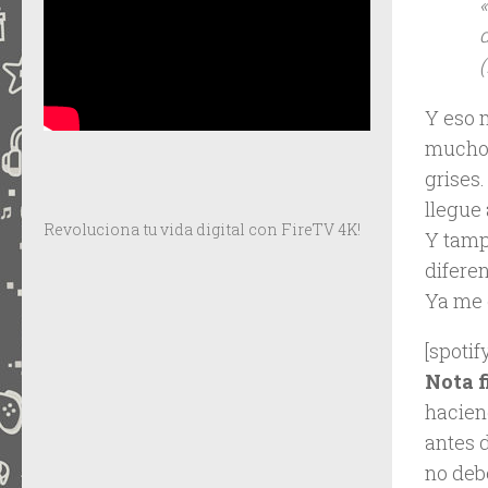
Y eso m
mucho,
grises
llegue 
Revoluciona tu vida digital con FireTV 4K!
Y tamp
difere
Ya me 
[spoti
Nota f
hacien
antes 
no deb