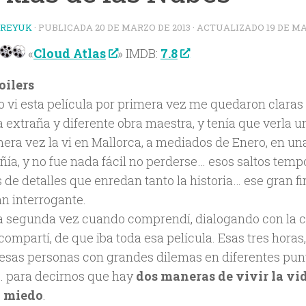
TREYUK
· PUBLICADA
20 DE MARZO DE 2013
· ACTUALIZADO
19 DE M
«
Cloud Atlas
» IMDB:
7.8
oilers
 vi esta película por primera vez me quedaron claras 
a extraña y diferente obra maestra, y tenía que verla 
mera vez la vi en Mallorca, a mediados de Enero, en un
ía, y no fue nada fácil no perderse… esos saltos tempo
 de detalles que enredan tanto la historia… ese gran fi
an interrogante.
la segunda vez cuando comprendí, dialogando con la 
compartí, de que iba toda esa película. Esas tres horas
 esas personas con grandes dilemas en diferentes punto
… para decirnos que hay
dos maneras de vivir la vid
l miedo
.