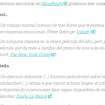
dremos encontrar en
filmaffinity
, podemos leer cos
mor…
«Un trabajo mental intenso de tres horas que te premi
recompensa emocional»
(Peter Debruge:
Variety
)
«De ninguna manera es la mejor película del año, pero p
película que da más a cambio del precio de una sola e
cott:
The New York Times
)
iedo.
«Un ejercicio delirante. (…) Enorme palíndromo sobre el
olidaridad (…), obliga a que varios actores hagan el rid
interpretando a personajes bajo capas imposibles de m
Sánchez:
Diario La Razón
)