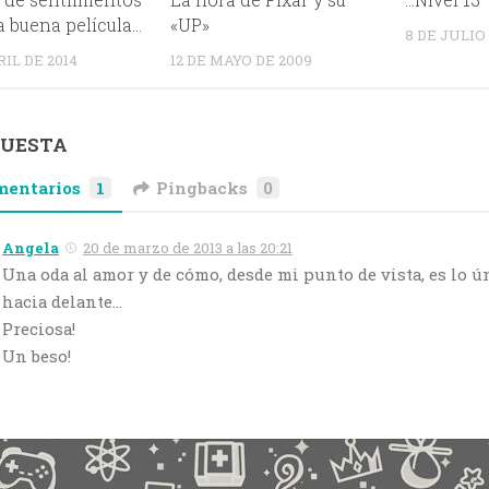
a buena película…
«UP»
8 DE JULIO 
RIL DE 2014
12 DE MAYO DE 2009
PUESTA
mentarios
1
Pingbacks
0
Angela
20 de marzo de 2013 a las 20:21
Una oda al amor y de cómo, desde mi punto de vista, es lo ú
hacia delante…
Preciosa!
Un beso!