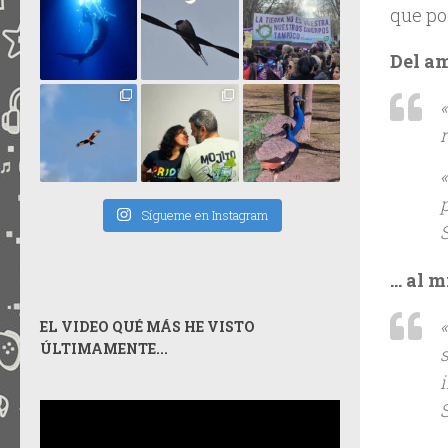
que po
Del a
Sígueme en Instagram
S
… al m
EL VIDEO QUÉ MÁS HE VISTO
ÚLTIMAMENTE...
s