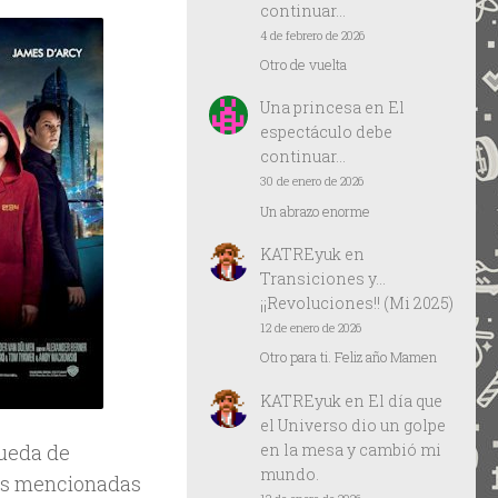
continuar…
4 de febrero de 2026
Otro de vuelta
Una princesa
en
El
espectáculo debe
continuar…
30 de enero de 2026
Un abrazo enorme
KATREyuk
en
Transiciones y…
¡¡Revoluciones!! (Mi 2025)
12 de enero de 2026
Otro para ti. Feliz año Mamen
KATREyuk
en
El día que
el Universo dio un golpe
en la mesa y cambió mi
queda de
mundo.
icas mencionadas