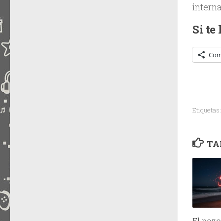
interna
Si te
Com
Etiquetas:
TA
El pozo