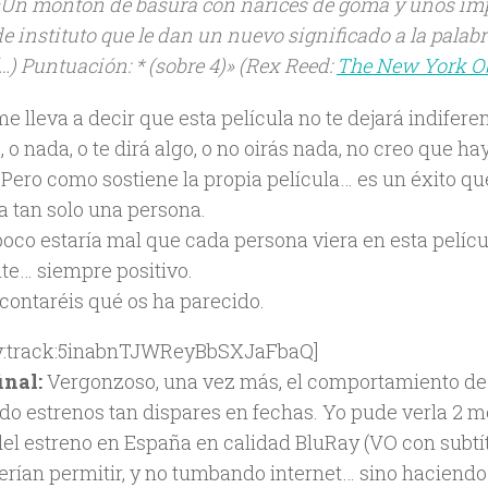
«Un montón de basura con narices de goma y unos imp
de instituto que le dan un nuevo significado a la palabr
(…) Puntuación: * (sobre 4)»
(Rex Reed:
The New York O
e lleva a decir que esta película no te dejará indiferen
 o nada, o te dirá algo, o no oirás nada, no creo que 
. Pero como sostiene la propia película… es un éxito q
a tan solo una persona.
oco estaría mal que cada persona viera en esta pelícu
nte… siempre positivo.
contaréis qué os ha parecido.
fy:track:5inabnTJWReyBbSXJaFbaQ]
inal:
Vergonzoso, una vez más, el comportamiento de 
do estrenos tan dispares en fechas. Yo pude verla 2 
del estreno en España en calidad BluRay (VO con subtít
erían permitir, y no tumbando internet… sino haciendo