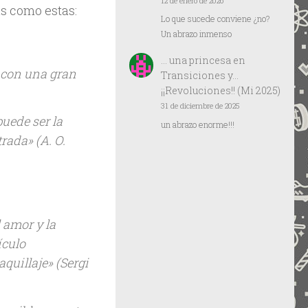
12 de enero de 2026
as como estas:
Lo que sucede conviene ¿no?
Un abrazo inmenso
… una princesa
en
a con una gran
Transiciones y…
¡¡Revoluciones!! (Mi 2025)
31 de diciembre de 2025
uede ser la
un abrazo enorme!!!
ntrada»
(A. O.
 amor y la
ículo
aquillaje»
(Sergi