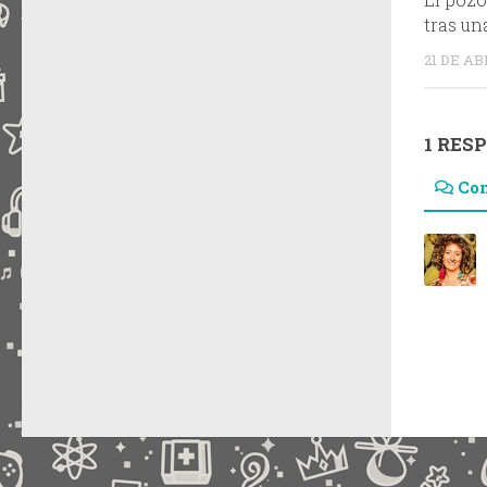
tras un
21 DE AB
1 RES
Co