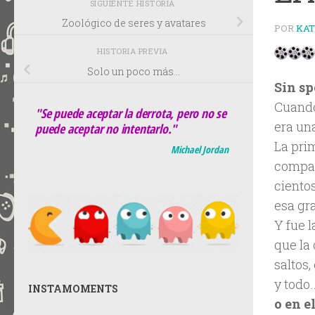
SIGUIENTE HISTORIA
Zoológico de seres y avatares
POR
KA
HISTORIA PREVIA
Solo un poco más…
Sin sp
Cuando
"Se puede aceptar la derrota, pero no se
era un
puede aceptar no intentarlo."
La pri
Michael Jordan
compañ
cientos
esa gr
Y fue 
que la 
saltos,
y todo
INSTAMOMENTS
o en e