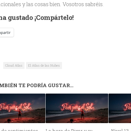
cionales y las cosas bien. Vosotros sabréis.
 ha gustado ¡Compártelo!
partir
Cloud Atlas
El Atlas de las Nubes
MBIÉN TE PODRÍA GUSTAR...
 de sentimientos
La hora de Pixar y su
…Nivel 13