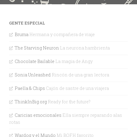
GENTE ESPECIAL
Bruma
Hermana y compañera de viaje
The Starving Neuron
La neurona hambrienta
Chocolate Bailable
La magia de Angy
Sonia Unleashed
Rincón de una gran lectora
Paella & Chips
Cajón de sastre de una viajera
ThinkInBig.org
Ready for the future?
Caricias emocionales
Ella siempre reparando alas
rotas
Wardog y el Mundo
Mi BOFH favorito