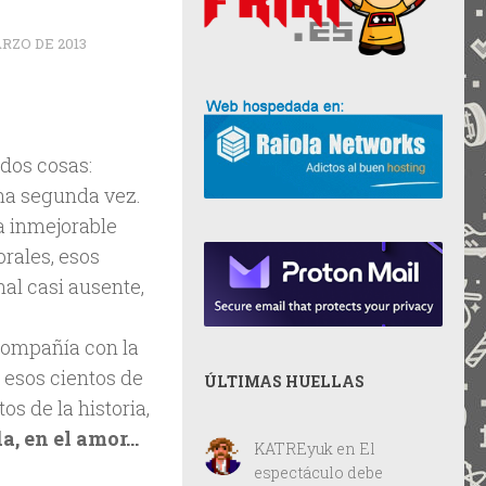
ARZO DE 2013
dos cosas:
una segunda vez.
a inmejorable
rales, esos
nal casi ausente,
compañía con la
, esos cientos de
ÚLTIMAS HUELLAS
s de la historia,
a, en el amor…
KATREyuk
en
El
espectáculo debe