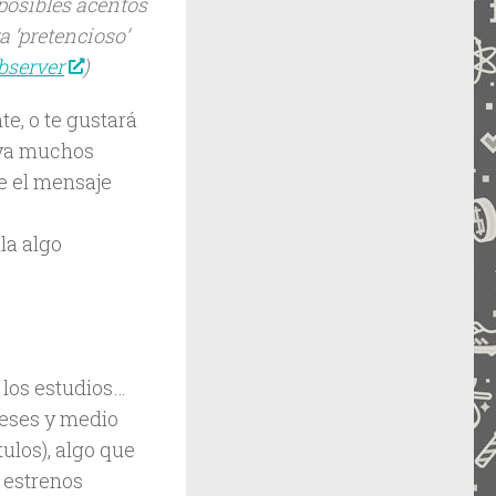
osibles acentos
a ‘pretencioso’
bserver
)
te, o te gustará
haya muchos
ue el mensaje
la algo
los estudios…
meses y medio
ulos), algo que
 estrenos