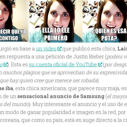
urgió en base a
un vídeo
que publicó esta chica,
Lai
 en respuesta a una petición de Justin Bieber (
podéis v
o
). Esta es
su cuenta oficial de YouTube
(
por desgr
o muchos plagios que se aprovechan de su expresividad
» que hay quien cree que merece ser robada
).
ue iba
, esta chica americana, que parece muy maja, es
n de un
sensacional anuncio de Samsung
(
el mayor
s del mundo
). Muy interesante el anuncio y el uso de
n modo de ganar popularidad e imagen en la red, por
coreana, que como su país, está en auge directo a la c