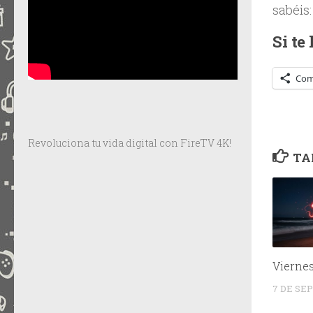
sabéis
Si te
Com
Revoluciona tu vida digital con FireTV 4K!
TA
Vierne
7 DE SE