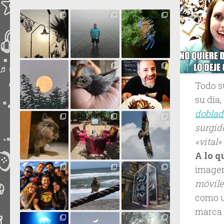
Todo s
su día,
doblad
surgid
«vital
A lo q
image
móvile
como u
marca 