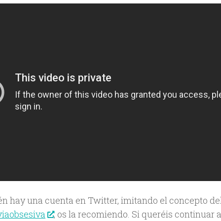
n hay una cuenta en Twitter, imitando el concepto d
iaobsesiva
, os la recomiendo. Si queréis continua