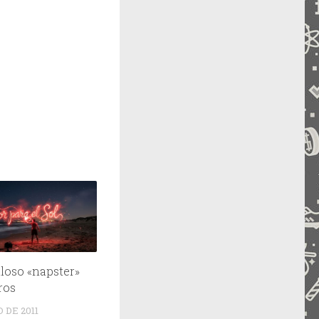
lloso «napster»
ros
 DE 2011