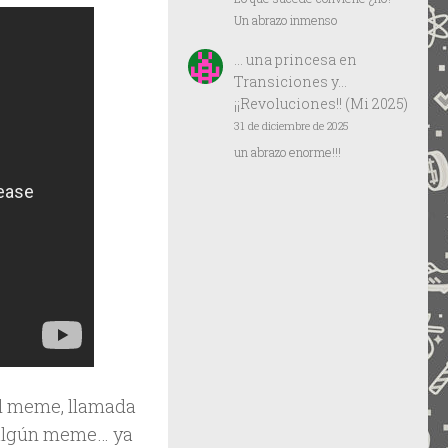
Un abrazo inmenso
… una princesa
en
Transiciones y…
¡¡Revoluciones!! (Mi 2025)
31 de diciembre de 2025
un abrazo enorme!!!
el meme, llamada
r algún meme… ya