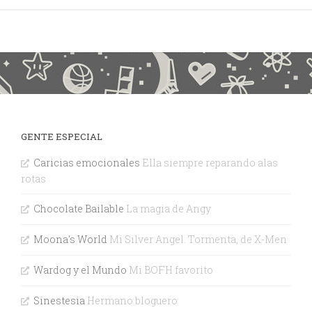
GENTE ESPECIAL
Caricias emocionales
Ella siempre reparando alas
rotas
Chocolate Bailable
La magia de Angy
Moona's World
Mi Silver Angel. Tormenta, de X-Men
Wardog y el Mundo
Mi BOFH favorito
Sinestesia
Hermano bloguero