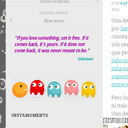
Todos errantes
POR
KA
2012
HISTORIA PREVIA
Una de
Blue jeans
por
Da
constan
"If you love something, set it free. If it
comes back, it's yours. If it does not
son ve
come back, it was never meant to be."
que p
Unknown
niño m
niña m
superv
entrec
Pero h
ni más
Uno de
INSTAMOMENTS