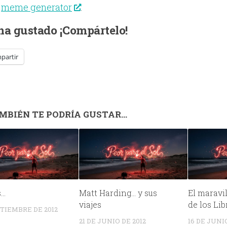
:
meme generator
.
 ha gustado ¡Compártelo!
partir
MBIÉN TE PODRÍA GUSTAR...
s…
Matt Harding… y sus
El maravi
viajes
de los Lib
PTIEMBRE DE 2012
21 DE JUNIO DE 2012
16 DE JUNIO