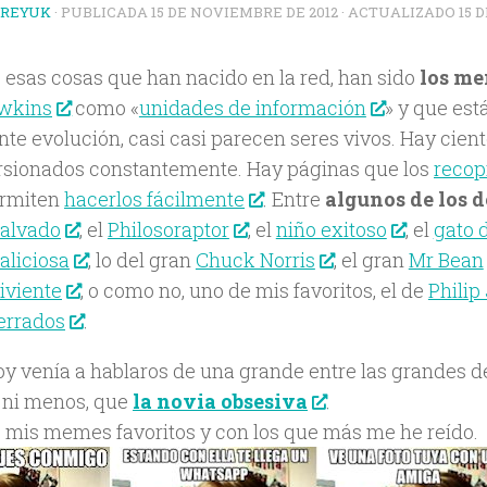
TREYUK
· PUBLICADA
15 DE NOVIEMBRE DE 2012
· ACTUALIZADO
15 
 esas cosas que han nacido en la red, han sido
los m
wkins
como «
unidades de información
» y que est
te evolución, casi casi parecen seres vivos. Hay cient
rsionados constantemente. Hay páginas que los
recop
ermiten
hacerlos fácilmente
. Entre
algunos de los 
alvado
, el
Philosoraptor
, el
niño exitoso
, el
gato 
aliciosa
, lo del gran
Chuck Norris
, el gran
Mr Bean
iviente
, o como no, uno de mis favoritos, el de
Philip 
errados
.
oy venía a hablaros de una grande entre las grandes 
 ni menos, que
la novia obsesiva
.
 mis memes favoritos y con los que más me he reído.