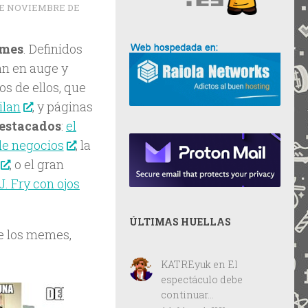
DE NOVIEMBRE DE
emes
. Definidos
án en auge y
os de ellos, que
ilan
, y páginas
destacados
:
el
de negocios
, la
, o el gran
J. Fry con ojos
ÚLTIMAS HUELLAS
de los memes,
KATREyuk
en
El
espectáculo debe
continuar…