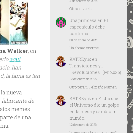
4 de febrero de 2026
Otro de vuelta
Una princesa
en
El
espectáculo debe
continuar…
30 de enero de 2026
Un abrazo enorme
na Walker
, en
erlo
aquí
KATREyuk
en
Transiciones y…
acia, han
¡¡Revoluciones!! (Mi 2025)
, la fama es tan
12 de enero de 2026
Otro para ti. Feliz año Mamen
 la nueva
KATREyuk
en
El día que
 fabricante de
el Universo dio un golpe
 estos memes
en la mesa y cambió mi
 parte de una
mundo.
ima.
12 de enero de 2026
Lo que sucede conviene ¿no?