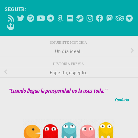
SEGUIR:
SIGUIENTE HISTORIA
Un día ideal…
HISTORIA PREVIA
Espejito, espejito…
"Cuando llegue la prosperidad no la uses toda."
Confucio