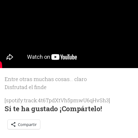
Entre otras muchas cosas… claro
Disfrutad el finde
[spotify:track:4t6TpdXtVh5pmwU6qHvSh3]
Si te ha gustado ¡Compártelo!
Compartir