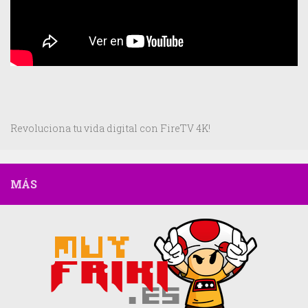
Revoluciona tu vida digital con FireTV 4K!
MÁS