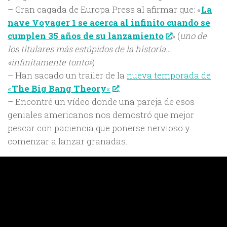
– Gran cagada de Europa Press al afirmar que: «
La
nave Voyager 1 se acerca al infinito cuando se
cumplen 35 años de su lanzamiento
» (
uno de
los titulares más estúpidos de la historia…
«infinitamente tonto»
)
– Han sacado un trailer de la
nueva temporada de
«
The Big Bang Theory
«
.
– Encontré un vídeo donde una pareja de esos
geniales americanos nos demostró que mejor
pescar con paciencia que ponerse nervioso y
comenzar a lanzar granadas…