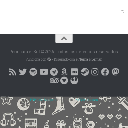
π
Peor para el Sol © 2026. Todos los derechos reservados.
Funciona con
- Diseñado con el
Tema Hueman
PHP Code Snippets
Powered By :
XYZScripts.com