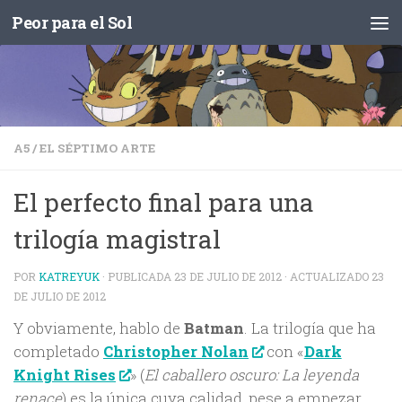
Peor para el Sol
Saltar al contenido
A5
/
EL SÉPTIMO ARTE
El perfecto final para una
trilogía magistral
POR
KATREYUK
· PUBLICADA
23 DE JULIO DE 2012
· ACTUALIZADO
23
DE JULIO DE 2012
Y obviamente, hablo de
Batman
. La trilogía que ha
completado
Christopher Nolan
con «
Dark
Knight Rises
» (
El caballero oscuro: La leyenda
renace
) es la única cuya calidad, pese a empezar