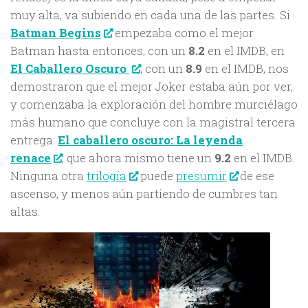
muy alta, va subiendo en cada una de las partes. Si
Batman Begins
empezaba como el mejor
Batman hasta entonces, con un
8.2
en el IMDB, en
El Caballero Oscuro
, con un
8.9
en el IMDB, nos
demostraron que el mejor Joker estaba aún por ver,
y comenzaba la exploración del hombre murciélago
más humano que concluye con la magistral tercera
entrega:
El caballero oscuro: La leyenda
renace
, que ahora mismo tiene un
9.2
en el IMDB.
Ninguna otra
trilogía
puede
presumir
de ese
ascenso, y menos aún partiendo de cumbres tan
altas.