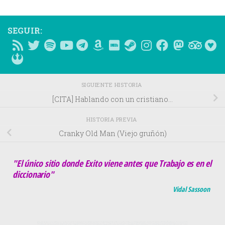
SEGUIR:
SIGUIENTE HISTORIA
[CITA] Hablando con un cristiano…
HISTORIA PREVIA
Cranky Old Man (Viejo gruñón)
"El único sitio donde Exito viene antes que Trabajo es en el
diccionario"
Vidal Sassoon