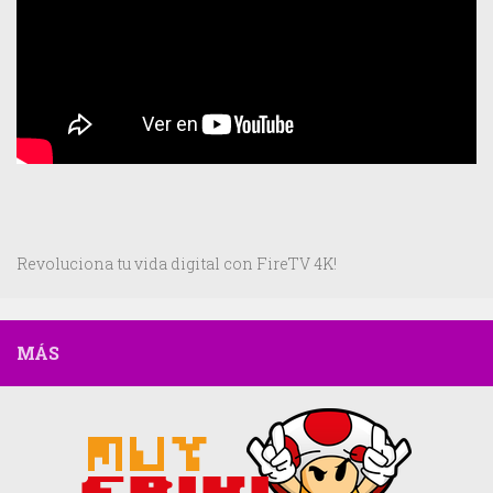
Revoluciona tu vida digital con FireTV 4K!
MÁS