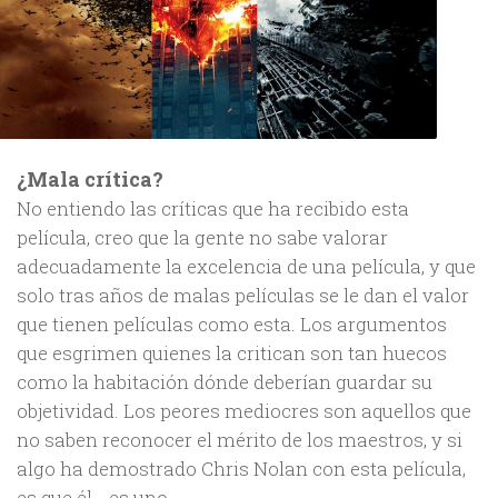
¿Mala crítica?
No entiendo las críticas que ha recibido esta
película, creo que la gente no sabe valorar
adecuadamente la excelencia de una película, y que
solo tras años de malas películas se le dan el valor
que tienen películas como esta. Los argumentos
que esgrimen quienes la critican son tan huecos
como la habitación dónde deberían guardar su
objetividad. Los peores mediocres son aquellos que
no saben reconocer el mérito de los maestros, y si
algo ha demostrado Chris Nolan con esta película,
es que él… es uno.