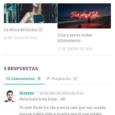
La china del bisturí (I)
Cine y series vistas
12 DE JULIO DE 2016
últimamente
17 DE ENERO DE 2012
5 RESPUESTAS
Comentarios
5
Pingbacks
0
Diegazo
24 de julio de 2012 a las 8:23
Hola hola hola hola…. xD
Yo este finde he ido a verla casi que con miedo,
porque había oído a mucha gente que estaba