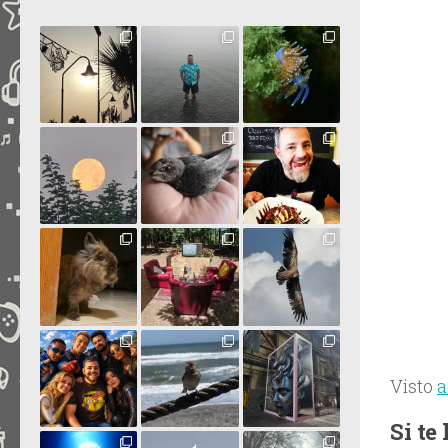
Visto
a
Si te