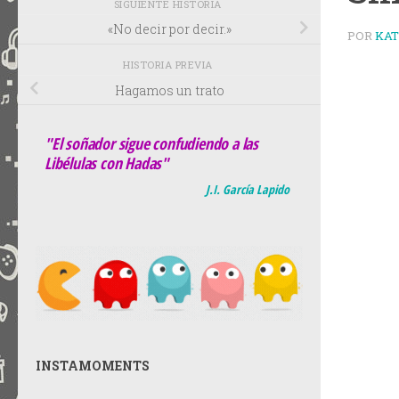
SIGUIENTE HISTORIA
«No decir por decir.»
POR
KA
HISTORIA PREVIA
Hagamos un trato
"El soñador sigue confudiendo a las
Libélulas con Hadas"
J.I. García Lapido
INSTAMOMENTS