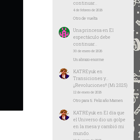
continuar…
4 de febrero de 2026
Otro de vuelta
Una princesa
en
El
espectáculo debe
continuar…
30 de enero de 2026
Un abrazo enorme
KATREyuk
en
Transiciones y…
¡¡Revoluciones!! (Mi 2025)
12 de enero de 2026
Otro para ti. Feliz año Mamen
KATREyuk
en
El día que
el Universo dio un golpe
en la mesa y cambió mi
mundo.