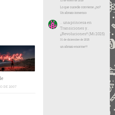
12 de enero de 2026
Lo que sucede conviene ¿no?
Un abrazo inmenso
… una princesa
en
Transiciones y…
¡¡Revoluciones!! (Mi 2025)
31 de diciembre de 2025
un abrazo enorme!!!
le
O DE 2007