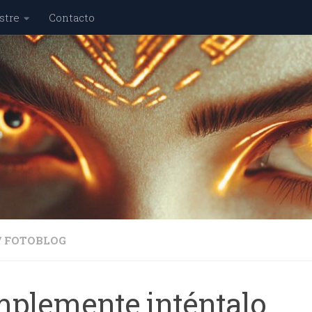
stre
Contacto
/
FOTOBLOG
mplemente inténtalo…