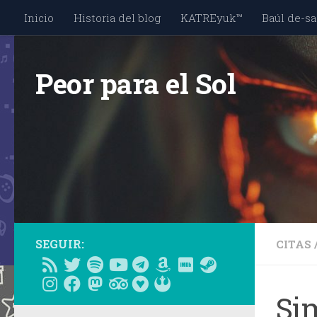
Inicio
Historia del blog
KATREyuk™
Baúl de-sa
Saltar al contenido
Peor para el Sol
SEGUIR:
CITAS
Si