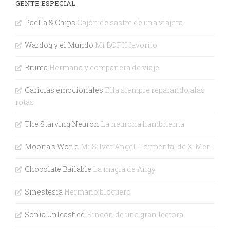
GENTE ESPECIAL
Paella & Chips
Cajón de sastre de una viajera
Wardog y el Mundo
Mi BOFH favorito
Bruma
Hermana y compañera de viaje
Caricias emocionales
Ella siempre reparando alas
rotas
The Starving Neuron
La neurona hambrienta
Moona's World
Mi Silver Angel. Tormenta, de X-Men
Chocolate Bailable
La magia de Angy
Sinestesia
Hermano bloguero
Sonia Unleashed
Rincón de una gran lectora