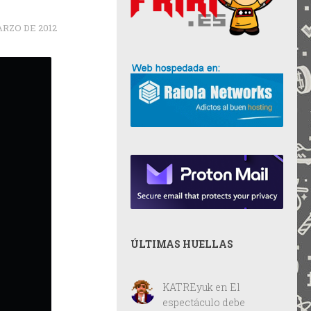
ARZO DE 2012
ÚLTIMAS HUELLAS
KATREyuk
en
El
espectáculo debe