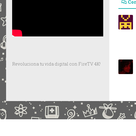
Co
Revoluciona tu vida digital con FireTV 4K!