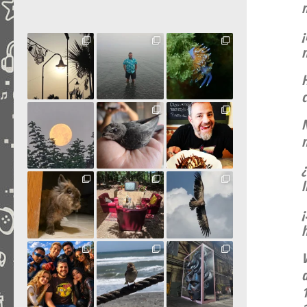
¡
c
n
¿
l
¡
h
V