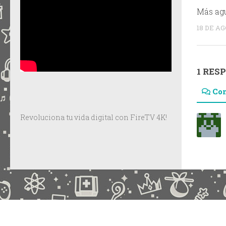
Más ag
18 DE A
1 RES
Co
Revoluciona tu vida digital con FireTV 4K!