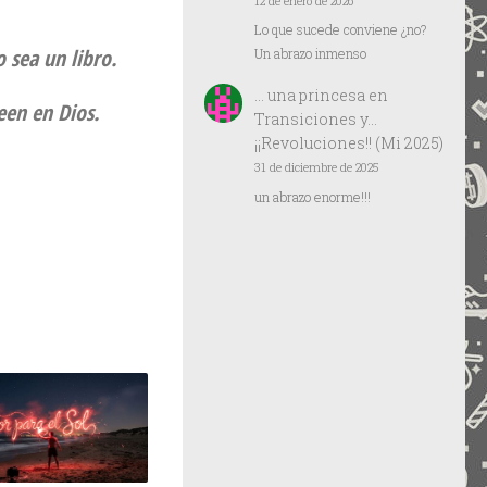
12 de enero de 2026
Lo que sucede conviene ¿no?
 sea un libro.
Un abrazo inmenso
… una princesa
en
een en Dios.
Transiciones y…
¡¡Revoluciones!! (Mi 2025)
31 de diciembre de 2025
un abrazo enorme!!!