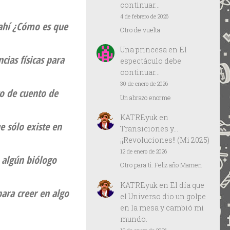
continuar…
4 de febrero de 2026
 ahí ¿Cómo es que
Otro de vuelta
Una princesa
en
El
ias físicas para
espectáculo debe
continuar…
30 de enero de 2026
o de cuento de
Un abrazo enorme
KATREyuk
en
 sólo existe en
Transiciones y…
¡¡Revoluciones!! (Mi 2025)
12 de enero de 2026
, algún biólogo
Otro para ti. Feliz año Mamen
KATREyuk
en
El día que
para creer en algo
el Universo dio un golpe
en la mesa y cambió mi
mundo.