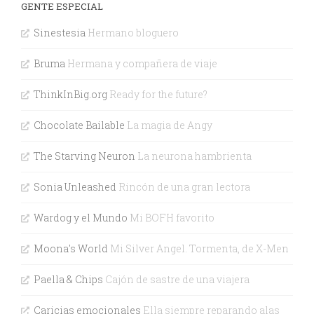
GENTE ESPECIAL
Sinestesia
Hermano bloguero
Bruma
Hermana y compañera de viaje
ThinkInBig.org
Ready for the future?
Chocolate Bailable
La magia de Angy
The Starving Neuron
La neurona hambrienta
Sonia Unleashed
Rincón de una gran lectora
Wardog y el Mundo
Mi BOFH favorito
Moona's World
Mi Silver Angel. Tormenta, de X-Men
Paella & Chips
Cajón de sastre de una viajera
Caricias emocionales
Ella siempre reparando alas