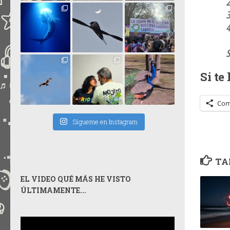
2
3
4
Si te
Com
Sígueme en Instagram
TA
EL VIDEO QUÉ MÁS HE VISTO
ÚLTIMAMENTE...