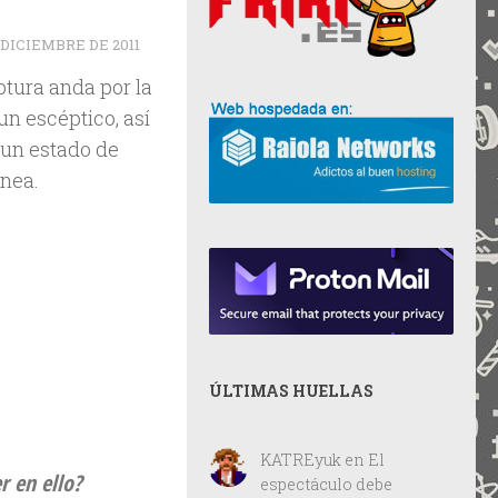
 DICIEMBRE DE 2011
tura anda por la
un escéptico, así
 un estado de
ínea.
ÚLTIMAS HUELLAS
KATREyuk
en
El
r en ello?
espectáculo debe