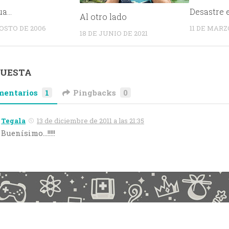
ua…
Desastre 
Al otro lado
GOSTO DE 2006
11 DE MARZO
18 DE JUNIO DE 2021
PUESTA
mentarios
1
Pingbacks
0
Tegala
13 de diciembre de 2011 a las 21:35
Buenísimo…!!!!!