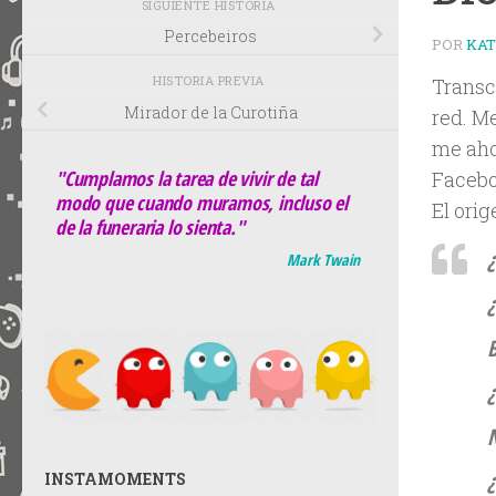
SIGUIENTE HISTORIA
Percebeiros
POR
KA
HISTORIA PREVIA
Transc
Mirador de la Curotiña
red. Me
me aho
"Cumplamos la tarea de vivir de tal
Faceboo
modo que cuando muramos, incluso el
El ori
de la funeraria lo sienta."
¿
Mark Twain
¿
¿
INSTAMOMENTS