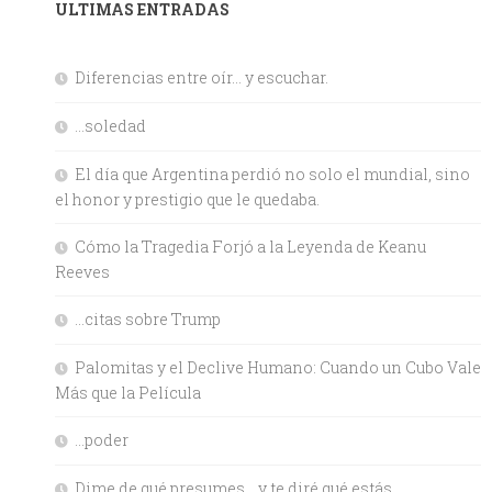
ULTIMAS ENTRADAS
Diferencias entre oír… y escuchar.
…soledad
El día que Argentina perdió no solo el mundial, sino
el honor y prestigio que le quedaba.
Cómo la Tragedia Forjó a la Leyenda de Keanu
Reeves
…citas sobre Trump
Palomitas y el Declive Humano: Cuando un Cubo Vale
Más que la Película
…poder
Dime de qué presumes… y te diré qué estás