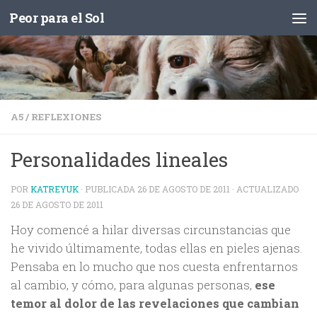
Peor para el Sol
Saltar al contenido
A5
/
REFLEXIONES
Personalidades lineales
POR
KATREYUK
· PUBLICADA
26 DE AGOSTO DE 2011
· ACTUALIZADO
26 DE AGOSTO DE 2011
Hoy comencé a hilar diversas circunstancias que
he vivido últimamente, todas ellas en pieles ajenas.
Pensaba en lo mucho que nos cuesta enfrentarnos
al cambio, y cómo, para algunas personas,
ese
temor al dolor de las revelaciones que cambian