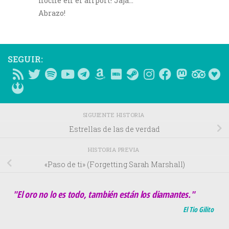
noche en el airport! Jaja…
Abrazo!
SEGUIR:
SIGUIENTE HISTORIA
Estrellas de las de verdad
HISTORIA PREVIA
«Paso de ti» (Forgetting Sarah Marshall)
"El oro no lo es todo, también están los diamantes."
El Tio Gilito