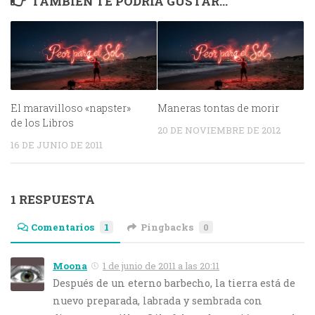
TAMBIÉN TE PODRÍA GUSTAR...
El maravilloso «napster»
Maneras tontas de morir
de los Libros
20 DE NOVIEMBRE DE 2012
16 DE JUNIO DE 2011
1 RESPUESTA
Comentarios
1
Pingbacks
0
Moona
1 de junio de 2011 a las 20:11
Después de un eterno barbecho, la tierra está de
nuevo preparada, labrada y sembrada con