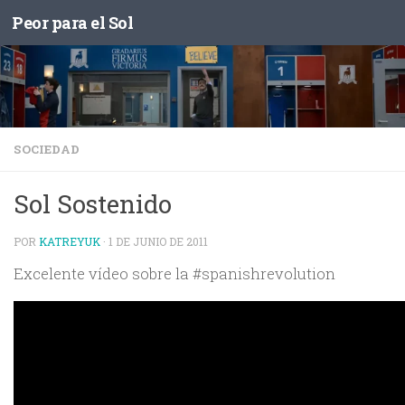
Peor para el Sol
Saltar al contenido
SOCIEDAD
Sol Sostenido
POR
KATREYUK
·
1 DE JUNIO DE 2011
Excelente vídeo sobre la #spanishrevolution