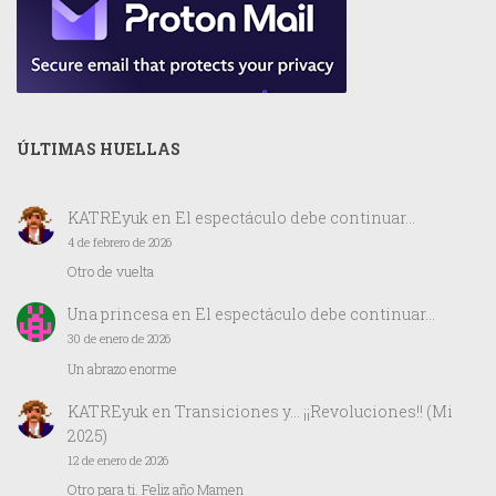
ÚLTIMAS HUELLAS
KATREyuk
en
El espectáculo debe continuar…
4 de febrero de 2026
Otro de vuelta
Una princesa
en
El espectáculo debe continuar…
30 de enero de 2026
Un abrazo enorme
KATREyuk
en
Transiciones y… ¡¡Revoluciones!! (Mi
2025)
12 de enero de 2026
Otro para ti. Feliz año Mamen