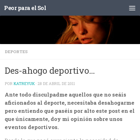
Peor para el Sol
Saltar al contenido
DEPORTES
Des-ahogo deportivo…
POR
KATREYUK
·
28 DE ABRIL DE 2011
Ante todo disculpadme aquellos que no seáis
aficionados al deporte, necesitaba desahogarme
pero entiendo que paséis por alto este post en el
que únicamente, doy mi opinión sobre unos
eventos deportivos.