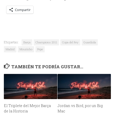
Compartir
Etiquetas:
Barça
Champions 2011
Copa del Rey
Guardiola
Madrid
Mourinho
Pepe
TAMBIÉN TE PODRÍA GUSTAR...
El Triplete del Mejor Barça
Jordan vs Bird, por un Big
de la Historia
Mac