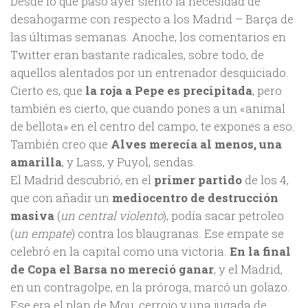
Desde lo que pasó ayer siento la necesidad de
desahogarme con respecto a los Madrid – Barça de
las últimas semanas. Anoche, los comentarios en
Twitter eran bastante radicales, sobre todo, de
aquellos alentados por un entrenador desquiciado.
Cierto es, que
la roja a Pepe es precipitada
, pero
también es cierto, que cuando pones a un «animal
de bellota» en el centro del campo, te expones a eso.
También creo que
Alves merecía al menos, una
amarilla
, y Lass, y Puyol, sendas.
El Madrid descubrió, en el
primer partido
de los 4,
que con añadir un
mediocentro de destrucción
masiva
(
un central violento
), podía sacar petroleo
(
un empate
) contra los blaugranas. Ese empate se
celebró en la capital como una victoria.
En la final
de Copa el Barsa no mereció ganar
, y el Madrid,
en un contragolpe, en la próroga, marcó un golazo.
Ese era el plan de Mou, cerrojo y una jugada de