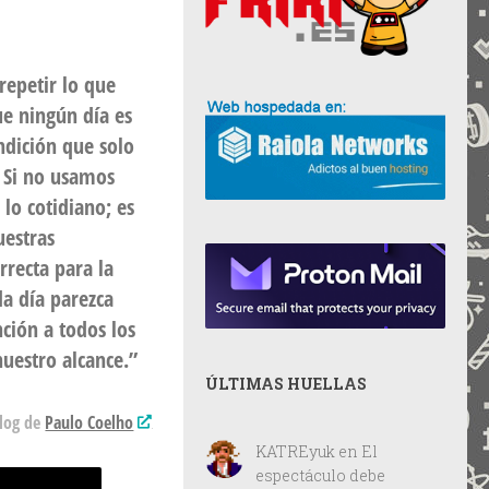
repetir lo que
ue ningún día es
ndición que solo
. Si no usamos
 lo cotidiano; es
uestras
rrecta para la
a día parezca
nción a todos los
uestro alcance.”
ÚLTIMAS HUELLAS
blog de
Paulo Coelho
KATREyuk
en
El
espectáculo debe