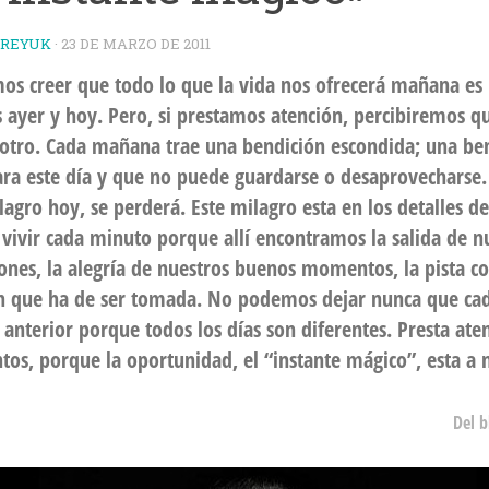
TREYUK
·
23 DE MARZO DE 2011
s creer que todo lo que la vida nos ofrecerá mañana es 
 ayer y hoy. Pero, si prestamos atención, percibiremos q
 otro. Cada mañana trae una bendición escondida; una be
ara este día y que no puede guardarse o desaprovecharse
lagro hoy, se perderá. Este milagro esta en los detalles de
 vivir cada minuto porque allí encontramos la salida de n
ones, la alegría de nuestros buenos momentos, la pista co
n que ha de ser tomada. No podemos dejar nunca que cad
l anterior porque todos los días son diferentes. Presta ate
s, porque la oportunidad, el “instante mágico”, esta a n
Del 