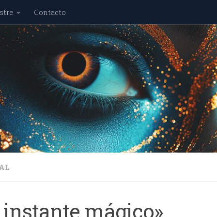
stre
Contacto
AL
l instante mágico»