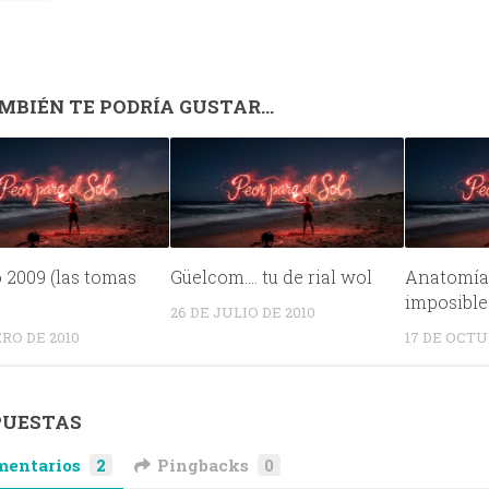
MBIÉN TE PODRÍA GUSTAR...
o 2009 (las tomas
Güelcom…. tu de rial wol
Anatomía 
)
imposible
26 DE JULIO DE 2010
ERO DE 2010
17 DE OCTU
PUESTAS
mentarios
2
Pingbacks
0