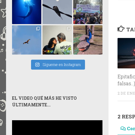
TA
Sígueme en Instagram
Epitafi
falsas…
2 DE EN
EL VIDEO QUÉ MÁS HE VISTO
ÚLTIMAMENTE...
2 RES
Co