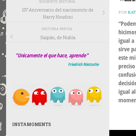
SIGUIENTE HISTORIA
137 Aniversario del nacimiento de
POR
KA
Harry Houdini
“Podemo
HISTORIA PREVIA
hicimos
Saipán, de Nubla
igual a
sirve p
"Unicamente el que hace, aprende"
este mi
Friedrich Nietzsche
preciso
confusi
decisió
igual a
momento
INSTAMOMENTS