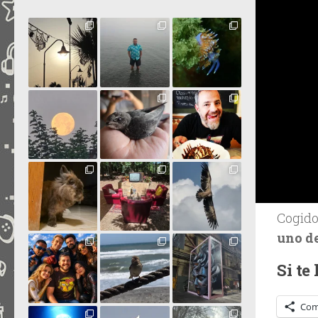
Cogid
uno de
Si te
Com