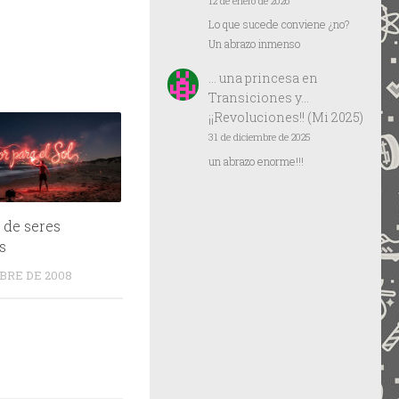
12 de enero de 2026
Lo que sucede conviene ¿no?
Un abrazo inmenso
… una princesa
en
Transiciones y…
¡¡Revoluciones!! (Mi 2025)
31 de diciembre de 2025
un abrazo enorme!!!
de seres
s
BRE DE 2008