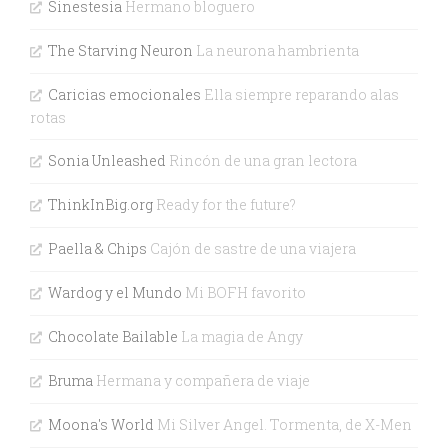
Sinestesia
Hermano bloguero
The Starving Neuron
La neurona hambrienta
Caricias emocionales
Ella siempre reparando alas
rotas
Sonia Unleashed
Rincón de una gran lectora
ThinkInBig.org
Ready for the future?
Paella & Chips
Cajón de sastre de una viajera
Wardog y el Mundo
Mi BOFH favorito
Chocolate Bailable
La magia de Angy
Bruma
Hermana y compañera de viaje
Moona's World
Mi Silver Angel. Tormenta, de X-Men