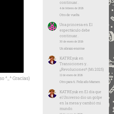
continuar…
4 de febrero de 2026
Otro de vuelta
Una princesa
en
El
espectáculo debe
continuar…
30 de enero de 2026
Un abrazo enorme
KATREyuk
en
Transiciones y…
¡¡Revoluciones!! (Mi 2025)
12 de enero de 2026
o ^_^ Gracias)
Otro para ti. Feliz año Mamen
KATREyuk
en
El día que
el Universo dio un golpe
en la mesa y cambió mi
mundo.