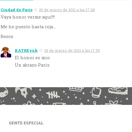
Ciudad de Paris
25 de marzo de 2011 a las 17:28
Vaya honor verme aquí!!!
Me he puesto hasta roja…
Besos
KATREyuk
25 de marzo de 2011 a las 17:55
El honor es mio
Un abrazo París
GENTE ESPECIAL