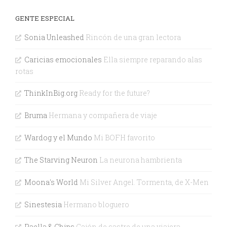
GENTE ESPECIAL
Sonia Unleashed
Rincón de una gran lectora
Caricias emocionales
Ella siempre reparando alas
rotas
ThinkInBig.org
Ready for the future?
Bruma
Hermana y compañera de viaje
Wardog y el Mundo
Mi BOFH favorito
The Starving Neuron
La neurona hambrienta
Moona's World
Mi Silver Angel. Tormenta, de X-Men
Sinestesia
Hermano bloguero
Paella & Chips
Cajón de sastre de una viajera