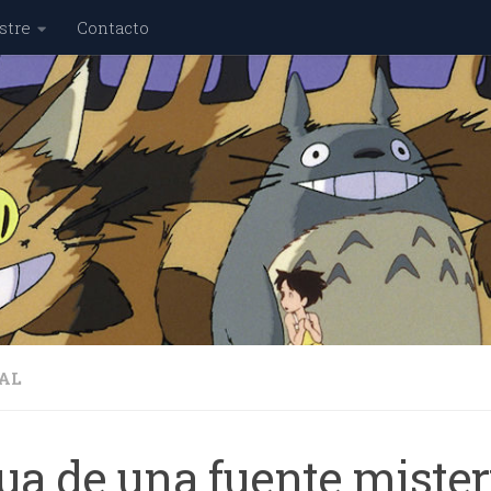
stre
Contacto
AL
ua de una fuente miste