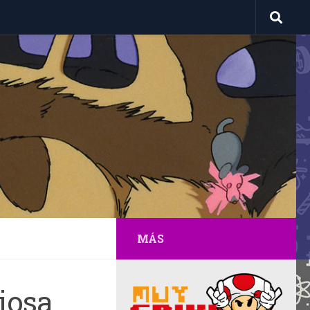
MÁS
riosa…