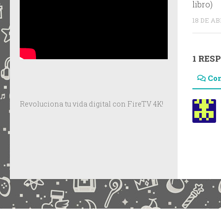
libro)
18 DE AB
1 RES
Co
Revoluciona tu vida digital con FireTV 4K!