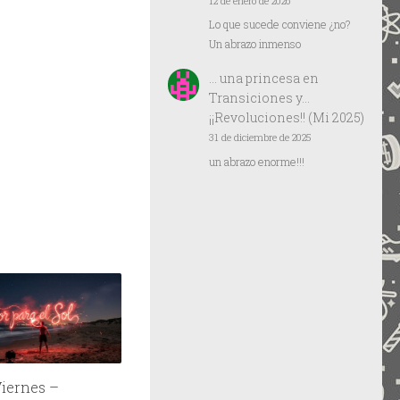
12 de enero de 2026
Lo que sucede conviene ¿no?
Un abrazo inmenso
… una princesa
en
Transiciones y…
¡¡Revoluciones!! (Mi 2025)
31 de diciembre de 2025
un abrazo enorme!!!
Viernes –