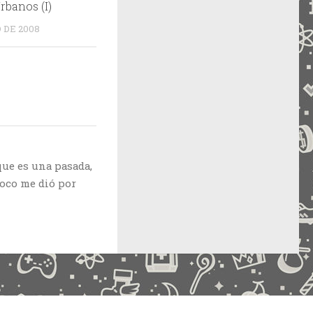
rbanos (I)
O DE 2008
que es una pasada,
poco me dió por