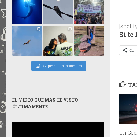
[spoti
Si te
Com
Sígueme en Instagram
TA
EL VIDEO QUÉ MÁS HE VISTO
ÚLTIMAMENTE...
Un Gee