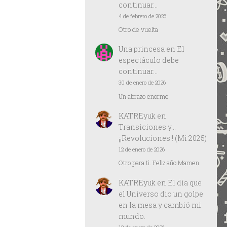
continuar…
4 de febrero de 2026
Otro de vuelta
Una princesa
en
El
espectáculo debe
continuar…
30 de enero de 2026
Un abrazo enorme
KATREyuk
en
Transiciones y…
¡¡Revoluciones!! (Mi 2025)
12 de enero de 2026
Otro para ti. Feliz año Mamen
KATREyuk
en
El día que
el Universo dio un golpe
en la mesa y cambió mi
mundo.