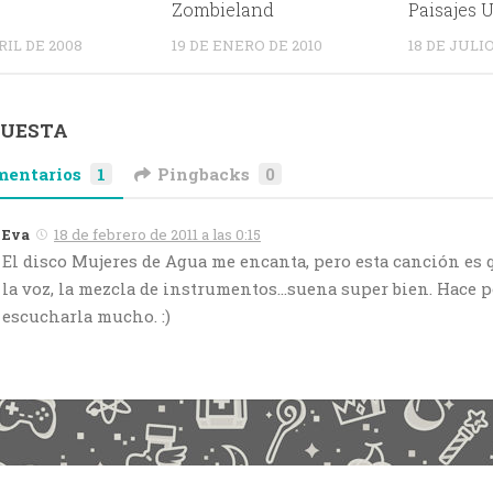
Zombieland
Paisajes U
RIL DE 2008
19 DE ENERO DE 2010
18 DE JULI
PUESTA
mentarios
1
Pingbacks
0
Eva
18 de febrero de 2011 a las 0:15
El disco Mujeres de Agua me encanta, pero esta canción es 
la voz, la mezcla de instrumentos…suena super bien. Hace 
escucharla mucho. :)