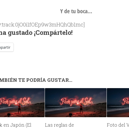
Y de tu boca…
fy:track:0jO0i1fOEp9w3mHQhQb1mc]
 ha gustado ¡Compártelo!
partir
MBIÉN TE PODRÍA GUSTAR...
k en Japón (El
Las reglas de
Foto del 