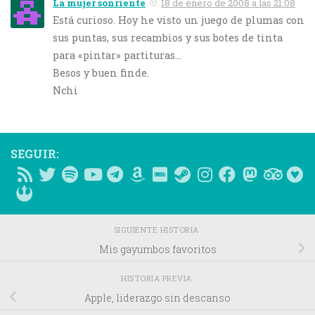
La mujer sonriente
18 de enero de 2008 a las 21:08
Está curioso. Hoy he visto un juego de plumas con
sus puntas, sus recambios y sus botes de tinta
para «pintar» partituras…
Besos y buen finde.
Nchi
SEGUIR:
SIGUIENTE HISTORIA
Mis gayumbos favoritos
HISTORIA PREVIA
Apple, liderazgo sin descanso