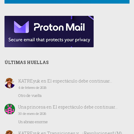
ÚLTIMAS HUELLAS
KATREyuk
en
El espectáculo debe continuar…
4 de febrero de 2026
Otro de vuelta
Una princesa
en
El espectáculo debe continuar…
30 de enero de 2026
Un abrazo enorme
KATREyuk
en
Transiciones y… ¡¡Revoluciones!! (Mi