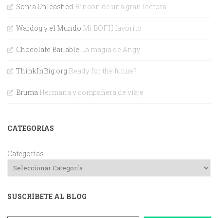
Sonia Unleashed
Rincón de una gran lectora
Wardog y el Mundo
Mi BOFH favorito
Chocolate Bailable
La magia de Angy
ThinkInBig.org
Ready for the future?
Bruma
Hermana y compañera de viaje
CATEGORIAS
Categorías
SUSCRÍBETE AL BLOG
Dirección de correo electrónico