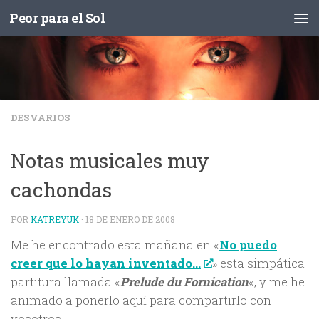
Peor para el Sol
Saltar al contenido
DESVARIOS
Notas musicales muy
cachondas
POR
KATREYUK
·
18 DE ENERO DE 2008
Me he encontrado esta mañana en «
No puedo
» esta simpática
creer que lo hayan inventado…
partitura llamada «
Prelude du Fornication
«, y me he
animado a ponerlo aquí para compartirlo con
vosotros…