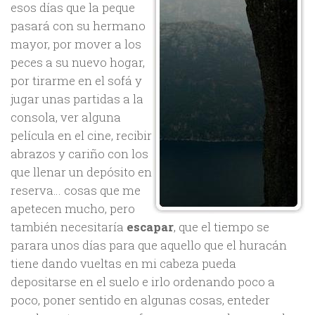
esos días que la peque
pasará con su hermano
mayor, por mover a los
peces a su nuevo hogar,
por tirarme en el sofá y
jugar unas partidas a la
consola, ver alguna
película en el cine, recibir
abrazos y cariño con los
que llenar un depósito en
reserva… cosas que me
apetecen mucho, pero
también necesitaría
escapar
, que el tiempo se
parara unos días para que aquello que el huracán
tiene dando vueltas en mi cabeza pueda
depositarse en el suelo e irlo ordenando poco a
poco, poner sentido en algunas cosas, enteder