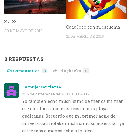
32… 33
Cada loco con su esquema
30 DE MAYO DE 2010
21 DE ABRIL DE 2016
3 RESPUESTAS
Comentarios
3
Pingbacks
0
La mujer sonriente
5 de diciembre de 2007 a las 20:19
Yo tambien echo muchisimo de menos mi mar…
ese olor tan caracteristicos de mis playas
gaditanas. Recuerdo que mi primer agno de
universidad notaba muchisimo su ausencia… ya
estoy mas o menos echa a la idea.