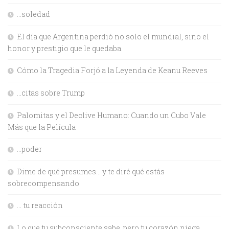
…soledad
El día que Argentina perdió no solo el mundial, sino el
honor y prestigio que le quedaba.
Cómo la Tragedia Forjó a la Leyenda de Keanu Reeves
…citas sobre Trump
Palomitas y el Declive Humano: Cuando un Cubo Vale
Más que la Película
…poder
Dime de qué presumes… y te diré qué estás
sobrecompensando
… tu reacción
Lo que tu subconsciente sabe, pero tu corazón niega.