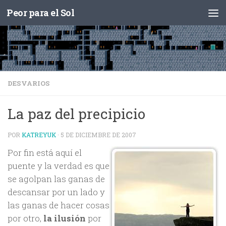
Peor para el Sol
Saltar al contenido
DESVARIOS
La paz del precipicio
POR
KATREYUK
·
5 DE DICIEMBRE DE 2007
Por fin está aquí el
puente y la verdad es que
se agolpan las ganas de
descansar por un lado y
las ganas de hacer cosas
por otro,
la ilusión
por