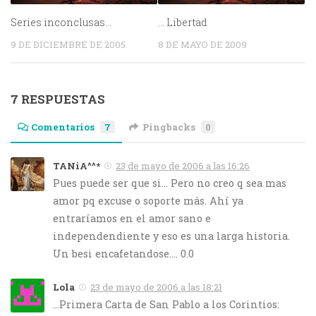
Series inconclusas…
… Libertad
9 DE DICIEMBRE DE 2005
8 DE MAYO DE 2009
7 RESPUESTAS
Comentarios
7
Pingbacks
0
TANiA^^*
23 de mayo de 2006 a las 16:26
Pues puede ser que si… Pero no creo q sea mas
amor pq excuse o soporte más. Ahí ya
entraríamos en el amor sano e
independendiente y eso es una larga historia.
Un besi encafetandose…. 0.0
Lola
23 de mayo de 2006 a las 18:21
…Primera Carta de San Pablo a los Corintios: