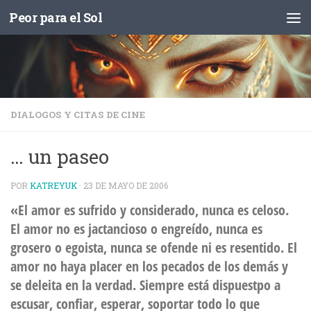
Peor para el Sol
Saltar al contenido
DIALOGOS Y CITAS DE CINE
… un paseo
POR
KATREYUK
·
23 DE MAYO DE 2006
«El amor es sufrido y considerado, nunca es celoso.
El amor no es jactancioso o engreído, nunca es
grosero o egoista, nunca se ofende ni es resentido. El
amor no haya placer en los pecados de los demás y
se deleita en la verdad. Siempre está dispuestpo a
escusar, confiar, esperar, soportar todo lo que