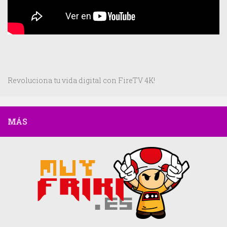
Revoluciona tu vida digital con FireTV 4K!
MÁS