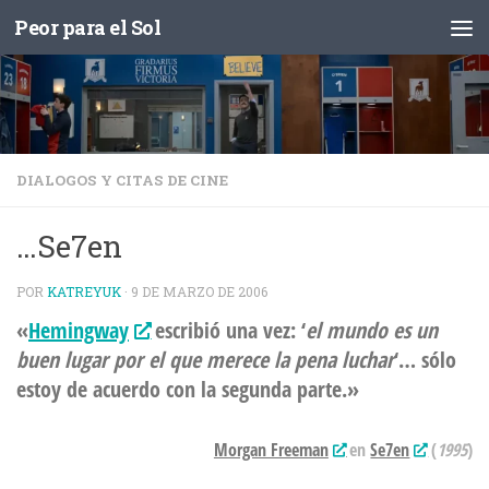
Peor para el Sol
Saltar al contenido
DIALOGOS Y CITAS DE CINE
…Se7en
POR
KATREYUK
·
9 DE MARZO DE 2006
«
Hemingway
escribió una vez: ‘
el mundo es un
buen lugar por el que merece la pena luchar
‘… sólo
estoy de acuerdo con la segunda parte.»
Morgan Freeman
en
Se7en
(
1995
)