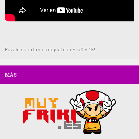
Revoluciona tu vida digital con FireTV 4K!
MÁS