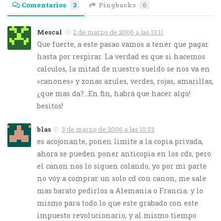
Comentarios
3
Pingbacks
0
Mescal
2 de marzo de 2006 a las 13:11
Que fuerte, a este pasao vamos a tener que pagar
hasta por respirar. La verdad es que si hacemos
calculos, la mitad de nuestro sueldo se nos va en
«canones» y zonas azules, verdes, rojas, amarillas,
¿que mas da?…En fin, habrá que hacer algo!
besitos!
blas
3 de marzo de 2006 a las 10:53
es acojonante, ponen limite a la copia privada,
ahora se pueden poner anticopia en los cds, pero
el canon nos lo siguen colando, yo por mi parte
no voy a comprar un solo cd con canon, me sale
mas barato pedirlos a Alemania o Francia. y lo
mismo para todo lo que este grabado con este
impuesto revolucionario, y al mismo tiempo