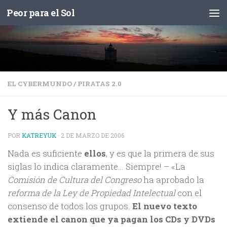
Peor para el Sol
Saltar al contenido
EL CYBERMUNDO
/
PIRATAS 2.0
Y más Canon
POR
KATREYUK
·
2 DE MARZO DE 2006
Nada es suficiente
ellos
, y es que la primera de sus
siglas lo indica claramente… Siempre! – «La
Comisión de Cultura del Congreso
ha aprobado la
reforma de la Ley de Propiedad Intelectual
con el
consenso de todos los grupos.
El nuevo texto
extiende el canon que ya pagan los CDs y DVDs