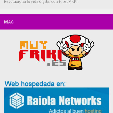
Revoluciona tu vida digital con FireTV 4K!
MÁS