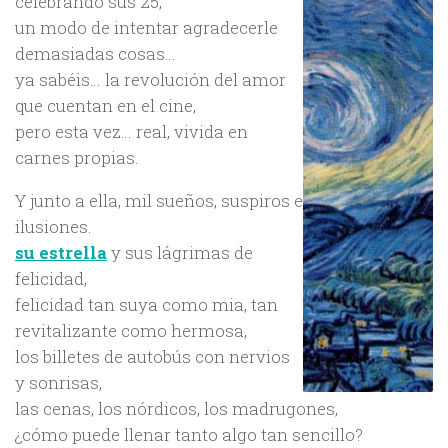
celebrando sus 25,
un modo de intentar agradecerle
demasiadas cosas…
ya sabéis… la revolución del amor
que cuentan en el cine,
pero esta vez… real, vivida en
carnes propias.
Y junto a ella, mil sueños, suspiros e
ilusiones.
su estrella
y sus lágrimas de
felicidad,
felicidad tan suya como mia, tan
revitalizante como hermosa,
los billetes de autobús con nervios
y sonrisas,
las cenas, los nórdicos, los madrugones,
¿cómo puede llenar tanto algo tan sencillo?