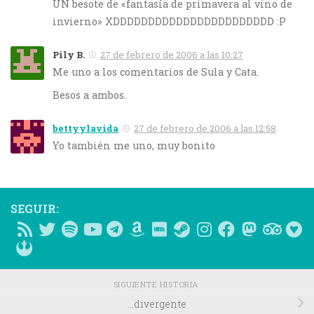
UN besote de «fantasía de primavera al vino de
invierno» XDDDDDDDDDDDDDDDDDDDDDDD :P
Pily B.
27 de febrero de 2006 a las 10:27
Me uno a los comentarios de Sula y Cata.
Besos a ambos.
bettyylavida
27 de febrero de 2006 a las 12:58
Yo también me uno, muy bonito
SEGUIR:
SIGUIENTE HISTORIA
…divergente