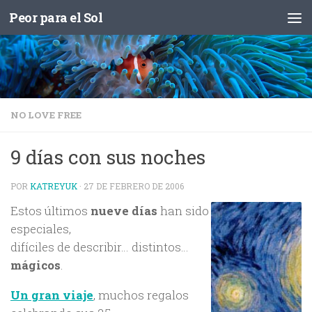
Peor para el Sol
Saltar al contenido
NO LOVE FREE
9 días con sus noches
POR
KATREYUK
·
27 DE FEBRERO DE 2006
Estos últimos
nueve días
han sido
especiales,
difíciles de describir… distintos…
mágicos
.
Un gran viaje
, muchos regalos