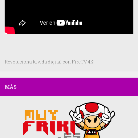
Revoluciona tu vida digital con FireTV 4K!
MÁS