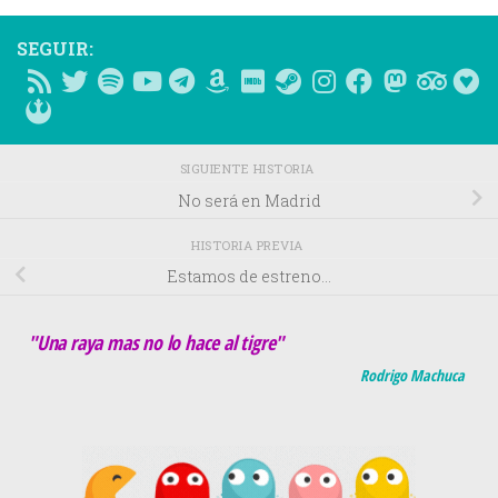
SEGUIR:
SIGUIENTE HISTORIA
No será en Madrid
HISTORIA PREVIA
Estamos de estreno…
"Una raya mas no lo hace al tigre"
Rodrigo Machuca