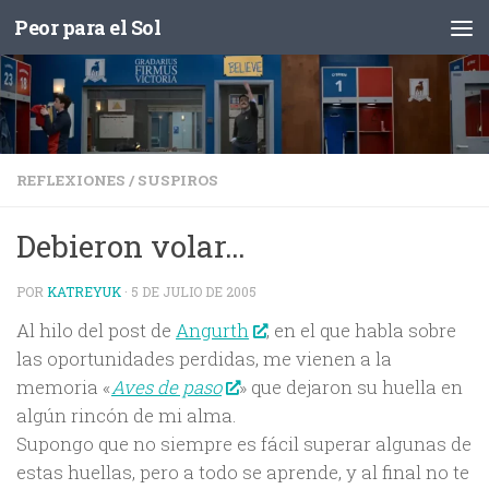
Peor para el Sol
Saltar al contenido
REFLEXIONES
/
SUSPIROS
Debieron volar…
POR
KATREYUK
·
5 DE JULIO DE 2005
Al hilo del post de
Angurth
, en el que habla sobre
las oportunidades perdidas, me vienen a la
memoria «
Aves de paso
» que dejaron su huella en
algún rincón de mi alma.
Supongo que no siempre es fácil superar algunas de
estas huellas, pero a todo se aprende, y al final no te