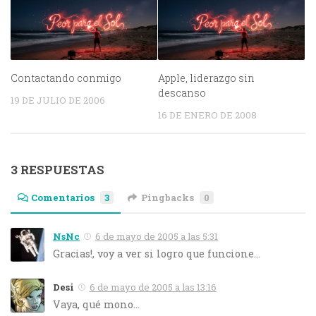
Contactando conmigo
Apple, liderazgo sin
descanso
19 DE JULIO DE 2006
16 DE ENERO DE 2008
3 RESPUESTAS
Comentarios
3
Pingbacks
0
NsNc
6 de mayo de 2005 a las 5:31
Gracias!, voy a ver si logro que funcione…
Desi
6 de mayo de 2005 a las 13:16
Vaya, qué mono…