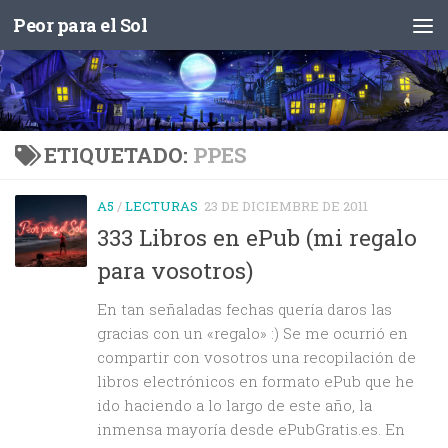
Peor para el Sol
Saltar al contenido
ETIQUETADO:
PPES
A5
/
LECTURAS
23 DE DICIEMBRE DE 2011
333 Libros en ePub (mi regalo
para vosotros)
En tan señaladas fechas quería daros las
gracias con un «regalo» :) Se me ocurrió en
compartir con vosotros una recopilación de
libros electrónicos en formato ePub que he
ido haciendo a lo largo de este año, la
inmensa mayoría desde ePubGratis.es. En