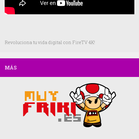
Revoluciona tu vida digital con FireTV 4K!
MÁS