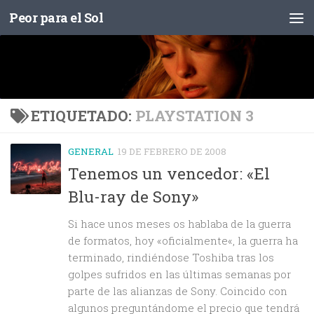
Peor para el Sol
Saltar al contenido
ETIQUETADO:
PLAYSTATION 3
GENERAL
19 DE FEBRERO DE 2008
Tenemos un vencedor: «El
Blu-ray de Sony»
Si hace unos meses os hablaba de la guerra
de formatos, hoy «oficialmente«, la guerra ha
terminado, rindiéndose Toshiba tras los
golpes sufridos en las últimas semanas por
parte de las alianzas de Sony. Coincido con
algunos preguntándome el precio que tendrá