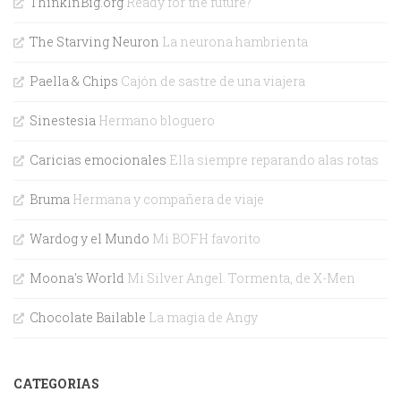
ThinkInBig.org
Ready for the future?
The Starving Neuron
La neurona hambrienta
Paella & Chips
Cajón de sastre de una viajera
Sinestesia
Hermano bloguero
Caricias emocionales
Ella siempre reparando alas rotas
Bruma
Hermana y compañera de viaje
Wardog y el Mundo
Mi BOFH favorito
Moona's World
Mi Silver Angel. Tormenta, de X-Men
Chocolate Bailable
La magia de Angy
CATEGORIAS