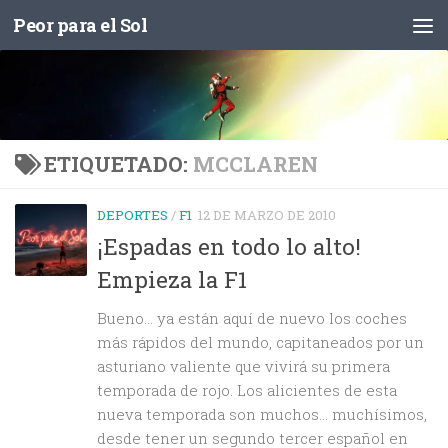
Peor para el Sol
Saltar al contenido
ETIQUETADO:
MCCLAREN
DEPORTES
/
F1
12 DE MARZO DE 2010
¡Espadas en todo lo alto!
Empieza la F1
Bueno… ya están aquí de nuevo los coches
más rápidos del mundo, capitaneados por un
asturiano valiente que vivirá su primera
temporada de rojo. Los alicientes de esta
nueva temporada son muchos… muchísimos,
desde tener un segundo tercer español en