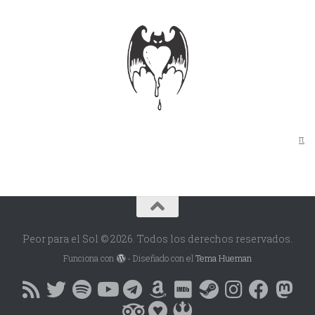
π
Peor para el Sol © 2026. Todos los derechos reservados.
Funciona con
- Diseñado con el
Tema Hueman