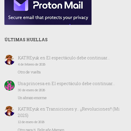
ÚLTIMAS HUELLAS
KATREyuk
en
El espectáculo debe continuar…
4 de febrero de 2026
Otro de vuelta
Una princesa
en
El espectáculo debe continuar…
30 de enero de 2026
Un abrazo enorme
KATREyuk
en
Transiciones y… ¡¡Revoluciones!! (Mi
2025)
12 de enero de 2026
Otro para ti. Feliz año Mamen