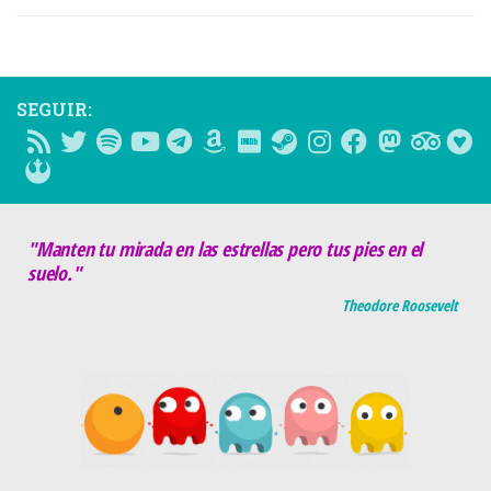
SEGUIR:
"Manten tu mirada en las estrellas pero tus pies en el
suelo."
Theodore Roosevelt