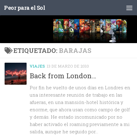
Peor para el Sol
Saltar al contenido
ETIQUETADO:
BARAJAS
VIAJES
13 DE MARZO DE 2010
Back from London…
Por fin he vuelto de unos días en Londres en
una interesante reunión de trabajo en las
afueras, en una mansión-hotel histórica y
enorme, que ahora usan como campo de golf
y demás. He estado incomunicado por no
haber activado el roaming previamente a mi
salida, aunque he seguido por...