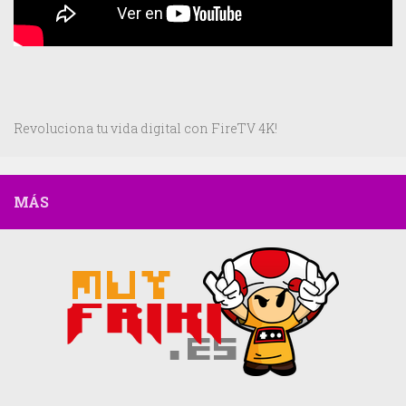
Revoluciona tu vida digital con FireTV 4K!
MÁS