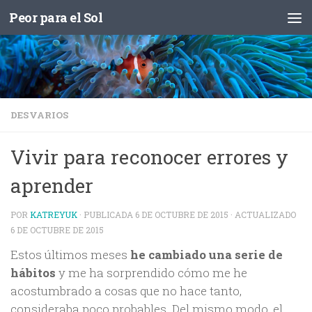
Peor para el Sol
Saltar al contenido
DESVARIOS
Vivir para reconocer errores y
aprender
POR
KATREYUK
· PUBLICADA
6 DE OCTUBRE DE 2015
· ACTUALIZADO
6 DE OCTUBRE DE 2015
Estos últimos meses
he cambiado una serie de
hábitos
y me ha sorprendido cómo me he
acostumbrado a cosas que no hace tanto,
consideraba poco probables. Del mismo modo, el