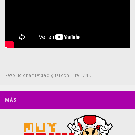
Revoluciona tu vida digital con FireTV 4K!
MÁS