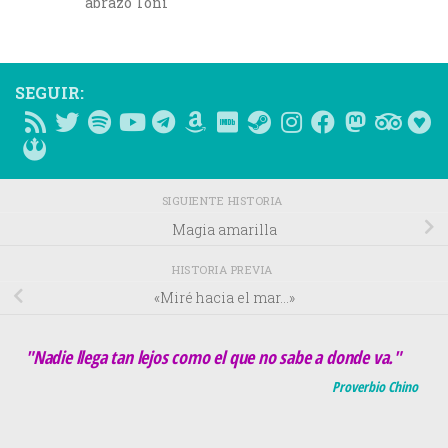
abrazo Toni
SEGUIR:
SIGUIENTE HISTORIA
Magia amarilla
HISTORIA PREVIA
«Miré hacia el mar…»
"Nadie llega tan lejos como el que no sabe a donde va."
Proverbio Chino