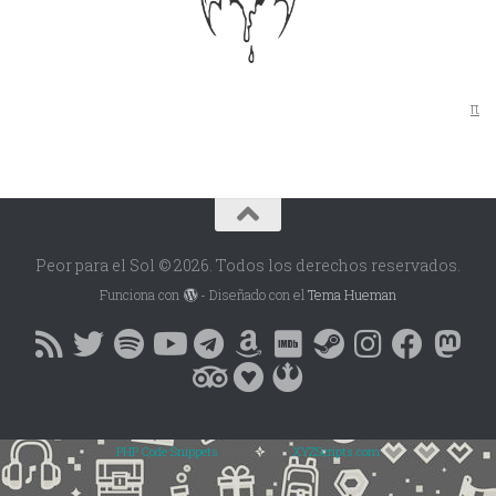
π
Peor para el Sol © 2026. Todos los derechos reservados.
Funciona con
- Diseñado con el
Tema Hueman
PHP Code Snippets
Powered By :
XYZScripts.com