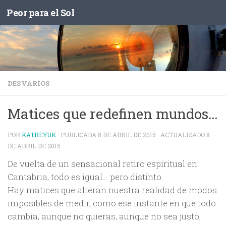
Peor para el Sol
Saltar al contenido
DESVARIOS
Matices que redefinen mundos…
POR
KATREYUK
· PUBLICADA
8 DE ABRIL DE 2015
· ACTUALIZADO
8
DE ABRIL DE 2015
De vuelta de un sensacional retiro espiritual en
Cantabria, todo es igual… pero distinto.
Hay matices que alteran nuestra realidad de modos
imposibles de medir, como ese instante en que todo
cambia, aunque no quieras, aunque no sea justo,