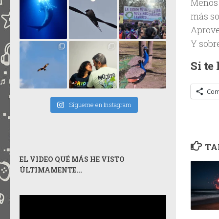
Menos 
más so
Aprove
Y sobre
Si te
Com
Sígueme en Instagram
TA
EL VIDEO QUÉ MÁS HE VISTO
ÚLTIMAMENTE...