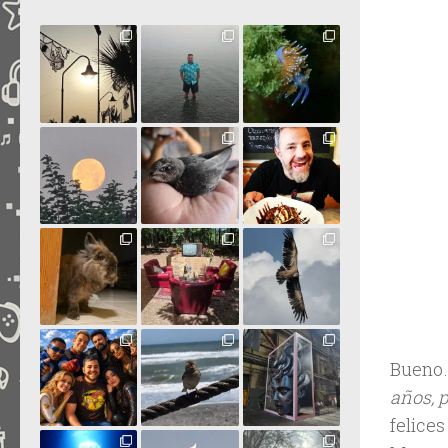
Bueno…
años, 
felices