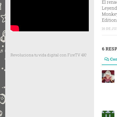
El rena
Leyenda
Monkey 
Edition
16 DE JU
6 RES
Revoluciona tu vida digital con FireTV 4K!
Co