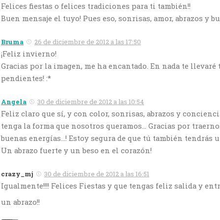
Felices fiestas o felices tradiciones para ti también!!
Buen mensaje el tuyo! Pues eso, sonrisas, amor, abrazos y b
Bruma
26 de diciembre de 2012 a las 17:50
¡Feliz invierno!
Gracias por la imagen, me ha encantado. En nada te llevaré 
pendientes! :*
Angela
30 de diciembre de 2012 a las 10:54
Feliz claro que sí, y con color, sonrisas, abrazos y concienc
tenga la forma que nosotros queramos… Gracias por traerno
buenas energías…! Estoy segura de que tú también tendrás 
Un abrazo fuerte y un beso en el corazón!
crazy_mj
30 de diciembre de 2012 a las 16:51
Igualmente!!!! Felices Fiestas y que tengas feliz salida y entra
un abrazo!!