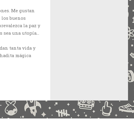
ones. Me gustan
n los buenos
revalezca la paz y
ás sea una utopía…
dan tanta vida y
a hadita mágica