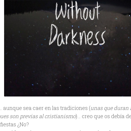
 aunque sea caer en las tradiciones (
unas que duran 
pues son previas al cristianismo
)… creo que os debía d
 fiestas ¿No?