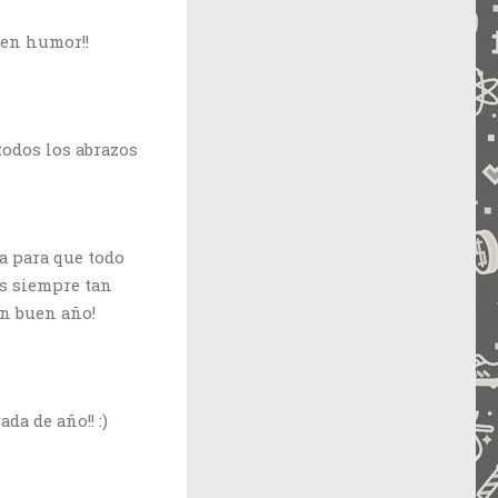
uen humor!!
todos los abrazos
ia para que todo
s siempre tan
un buen año!
da de año!! :)