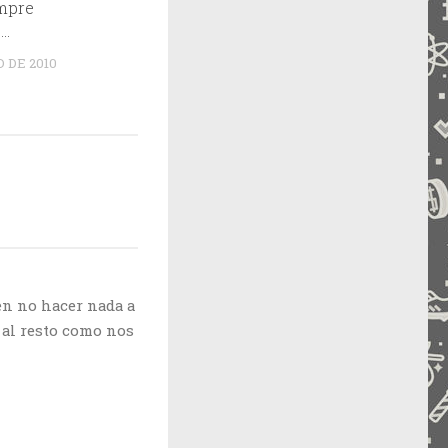
mpre
o…
O DE 2010
en no hacer nada a
 al resto como nos