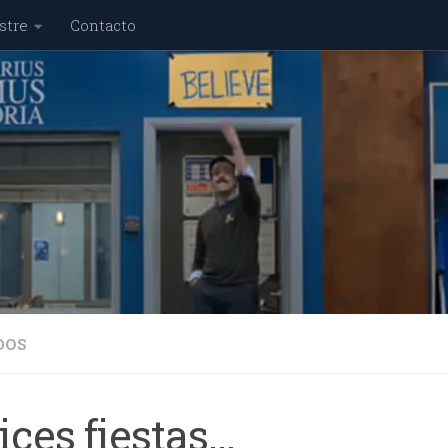
stre
Contacto
DOS
ices fiestas…