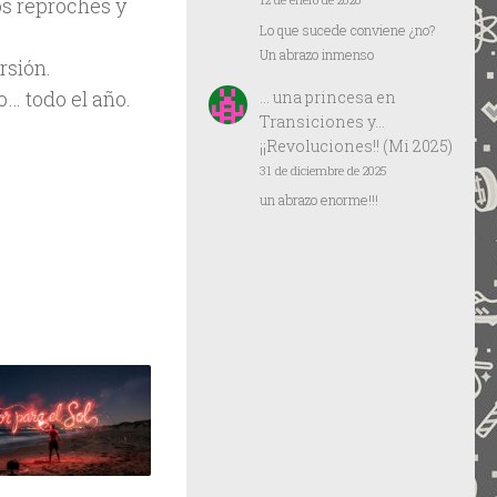
12 de enero de 2026
s reproches y
Lo que sucede conviene ¿no?
Un abrazo inmenso
rsión.
o… todo el año.
… una princesa
en
Transiciones y…
¡¡Revoluciones!! (Mi 2025)
31 de diciembre de 2025
un abrazo enorme!!!