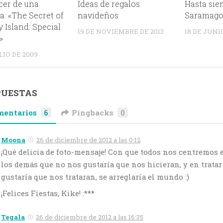
cer de una
Ideas de regalos
Hasta sie
: «The Secret of
navideños
Saramag
Island: Special
19 DE NOVIEMBRE DE 2013
18 DE JUNI
»
LIO DE 2009
PUESTAS
mentarios
6
Pingbacks
0
Moona
26 de diciembre de 2012 a las 0:12
¡Qué delicia de foto-mensaje! Con que todos nos centremos 
los demás que no nos gustaría que nos hicieran, y en tratar
gustaría que nos trataran, se arreglaría el mundo :)
¡Felices Fiestas, Kike! :***
Tegala
26 de diciembre de 2012 a las 16:35