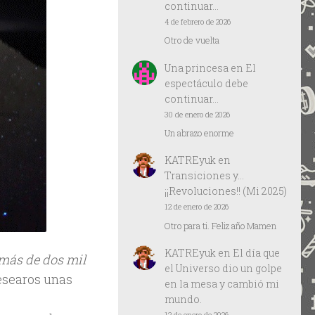
continuar…
4 de febrero de 2026
Otro de vuelta
Una princesa
en
El
espectáculo debe
continuar…
30 de enero de 2026
Un abrazo enorme
KATREyuk
en
Transiciones y…
¡¡Revoluciones!! (Mi 2025)
12 de enero de 2026
Otro para ti. Feliz año Mamen
KATREyuk
en
El día que
más de dos mil
el Universo dio un golpe
esearos unas
en la mesa y cambió mi
mundo.