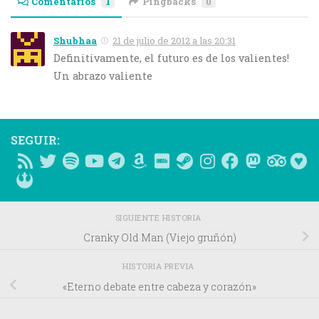
Comentarios
1
Pingbacks
0
Shubhaa
21 de julio de 2012 a las 20:31
Definitivamente, el futuro es de los valientes!
Un abrazo valiente
SEGUIR:
SIGUIENTE HISTORIA
Cranky Old Man (Viejo gruñón)
HISTORIA PREVIA
«Eterno debate entre cabeza y corazón»