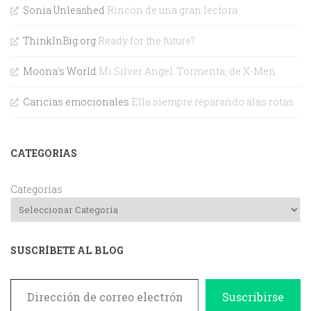
Sonia Unleashed
Rincón de una gran lectora
ThinkInBig.org
Ready for the future?
Moona's World
Mi Silver Angel. Tormenta, de X-Men
Caricias emocionales
Ella siempre reparando alas rotas
CATEGORIAS
Categorías
SUSCRÍBETE AL BLOG
Dirección de correo electrónico
Suscribirse