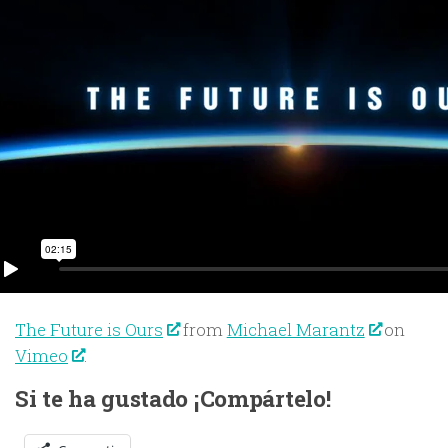
The Future is Ours
from
Michael Marantz
on
Vimeo
.
Si te ha gustado ¡Compártelo!