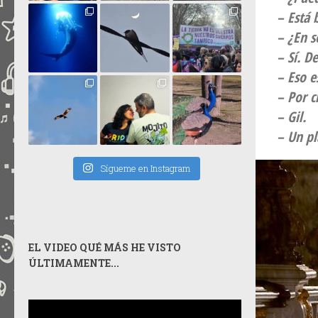
– Está
– ¿En s
– Sí. D
– Eso e
– Por c
– Gil.
– Un pl
Sígueme en Instagram
EL VIDEO QUÉ MÁS HE VISTO
ÚLTIMAMENTE...