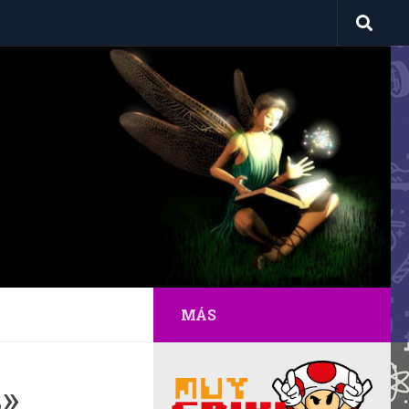
MÁS
s»