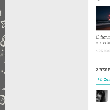
El famo
otros á
4 DE MA
2 RES
Co