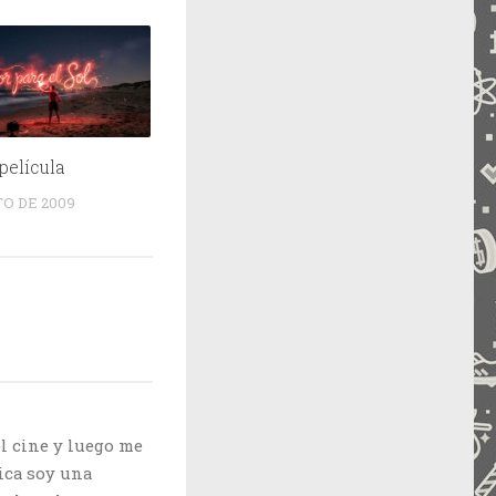
 película
TO DE 2009
el cine y luego me
ica soy una