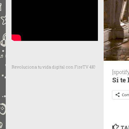
Revoluciona tu vida digital con FireTV 4K!
[spoti
Si te
Com
TA