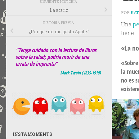
SIGUIENTE HISTORIA
La actriz
POR
KA
HISTORIA PREVIA
Una
pe
¿Por qué no me gusta Apple?
tiene.
«La no
"Tenga cuidado con la lectura de libros
sobre la salud; podría morir de una
«Sobre 
errata de imprenta"
la muer
Mark Twain (1835-1910)
no es s
existen
INSTAMOMENTS