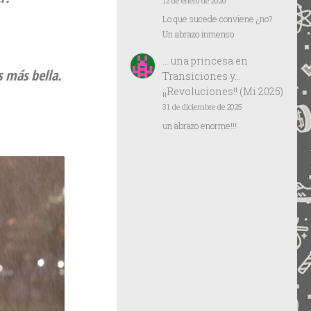
12 de enero de 2026
Lo que sucede conviene ¿no?
Un abrazo inmenso
… una princesa
en
s más bella.
Transiciones y…
¡¡Revoluciones!! (Mi 2025)
31 de diciembre de 2025
un abrazo enorme!!!