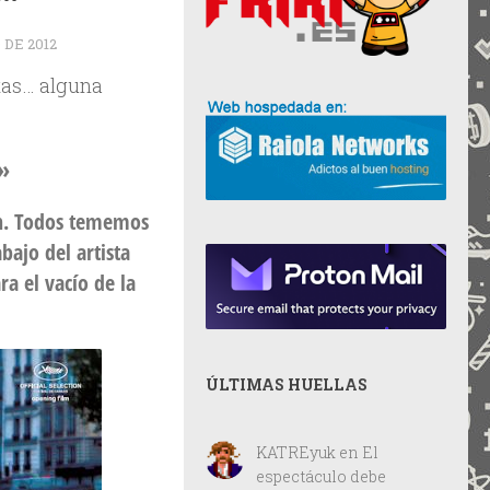
 DE 2012
tas… alguna
.»
ión. Todos tememos
bajo del artista
a el vacío de la
ÚLTIMAS HUELLAS
KATREyuk
en
El
espectáculo debe