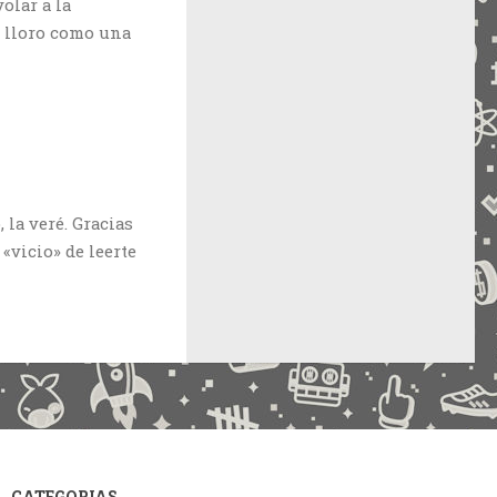
olar a la
, lloro como una
 la veré. Gracias
«vicio» de leerte
CATEGORIAS