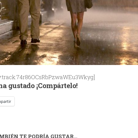
fy:track:74r86OCsRbPzwaWEu3Wkyg]
 ha gustado ¡Compártelo!
partir
MBIÉN TE PODRÍA GUSTAR...