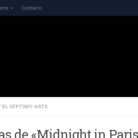
stre
Contacto
/
EL SÉPTIMO ARTE
as de «Midnight in Pari