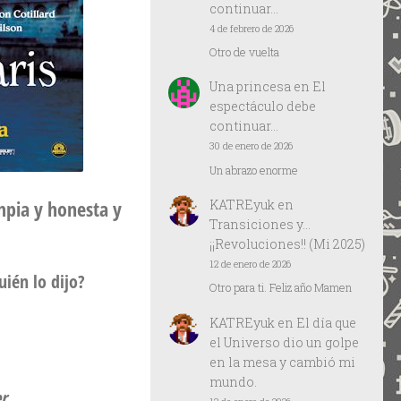
continuar…
4 de febrero de 2026
Otro de vuelta
Una princesa
en
El
espectáculo debe
continuar…
30 de enero de 2026
Un abrazo enorme
impia y honesta y
KATREyuk
en
Transiciones y…
¡¡Revoluciones!! (Mi 2025)
12 de enero de 2026
ién lo dijo?
Otro para ti. Feliz año Mamen
KATREyuk
en
El día que
el Universo dio un golpe
en la mesa y cambió mi
mundo.
r.