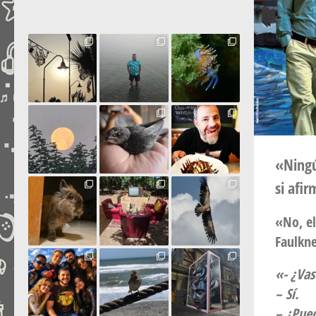
«Ningún
si afir
«No, el
Faulkne
«- ¿Vas
– Sí.
– ¿Pued