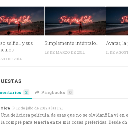
so selfie… y sus
Simplemente inténtalo…
Avatar, la
ngulos
28 DE MARZO DE 2012
11 DE AGOS
RZO DE 2014
PUESTAS
mentarios
2
Pingbacks
0
Olga
12 de julio de 2012 a las 1:21
Una deliciosa película, de esas que no se olvidan!! La vi en 
la compré para tenerla entre mis cosas preferidas. Desde ch