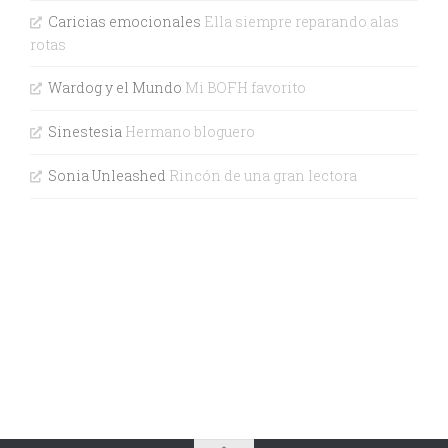
Caricias emocionales
Ella siempre reparando alas
rotas
Wardog y el Mundo
Mi BOFH favorito
Sinestesia
Hermano bloguero
Sonia Unleashed
Rincón de una gran lectora