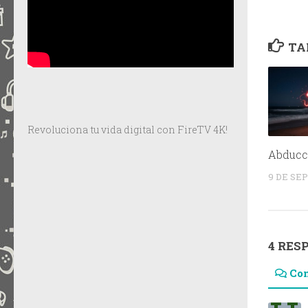
TA
Revoluciona tu vida digital con FireTV 4K!
Abducci
9 DE SE
4 RES
Co