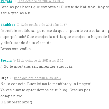
Tegala
11 de octubre de 2011 a las 19:17
Gracias por hacer que conozca el Puente de Kalinov… hoy 
sabia gracias a ti.
Shubhaa
12 de octubre de 2011 a las 11:57
Increíble metáfora… pero me da que el puente va a estar un
superpoblado! Que escojas la orilla que escojas, lo hagas de
y disfrutando de tu elección.
Besos con vodka
Bruma
12 de octubre de 2011 a las 15:10
:) No te acostarás sin aprender algo más.
Olga
12 de octubre de 2011 a las 20:32
No lo conocia. Buenisima la metáfora y la imágen!
Ya ves cuanto aprendemos de tu blog…Gracias por
compartirlo.
Un superabrazo :)