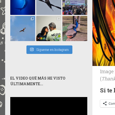
Sígueme en Instagram
Image
(
Than
EL VIDEO QUÉ MÁS HE VISTO
ÚLTIMAMENTE...
Si te
Com