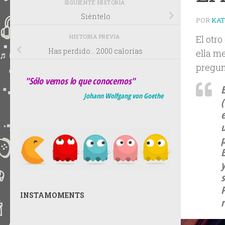
SIGUIENTE HISTORIA
Siéntelo
POR
KA
HISTORIA PREVIA
El otro
Has perdido… 2000 calorías
ella me
pregun
"Sólo vemos lo que conocemos"
E
Johann Wolfgang von Goethe
e
u
p
E
s
P
INSTAMOMENTS
r