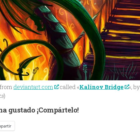
 from
deviantart.com
called «
Kalinov Bridge
«, b
ks
)
 ha gustado ¡Compártelo!
partir