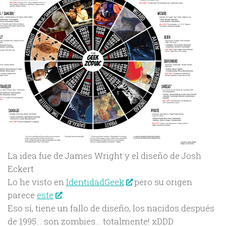
La idea fue de James Wright y el diseño de Josh
Eckert
Lo he visto en
IdentidadGeek
pero su origen
parece
este
.
Eso sí, tiene un fallo de diseño, los nacidos después
de 1995… son zombies… totalmente! xDDD