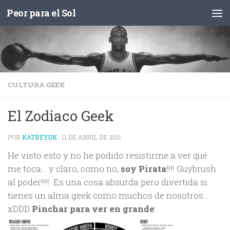
Peor para el Sol
Saltar al contenido
CULTURA GEEK
El Zodiaco Geek
POR
KATREYUK
·
11 DE ABRIL DE 2011
He visto esto y no he podido resistirme a ver qué
me toca… y claro, como no,
soy Pirata
!!!! Guybrush
al poder!!!!. Es una cosa absurda pero divertida si
tienes un alma geek como muchos de nosotros…
xDDD
Pinchar para ver en grande
: