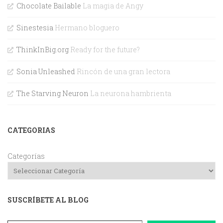
Chocolate Bailable
La magia de Angy
Sinestesia
Hermano bloguero
ThinkInBig.org
Ready for the future?
Sonia Unleashed
Rincón de una gran lectora
The Starving Neuron
La neurona hambrienta
CATEGORIAS
Categorías
SUSCRÍBETE AL BLOG
Dirección de correo electrónico