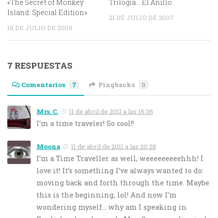
«The Secret of Monkey
Trilogía… El Anillo
Island: Special Edition»
21 DE JULIO DE 2007
16 DE JULIO DE 2009
7 RESPUESTAS
Comentarios
7
Pingbacks
0
Mrs. C.
11 de abril de 2011 a las 16:36
I’m a time traveler! So cool!!
Moona
11 de abril de 2011 a las 20:28
I’m a Time Traveller as well, weeeeeeeeehhh! I
love it! It’s something I’ve always wanted to do:
moving back and forth through the time. Maybe
this is the beginning, lol! And now I’m
wondering myself… why am I speaking in