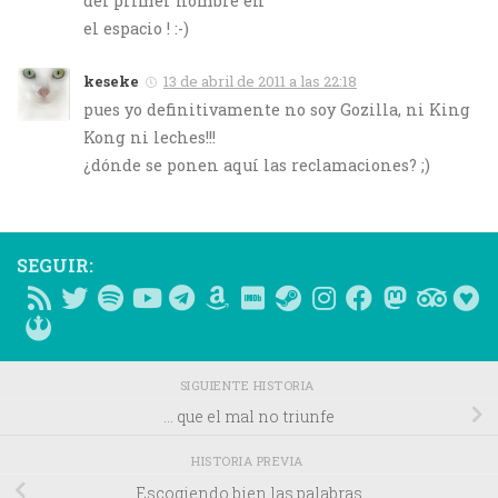
del primer hombre en
el espacio ! :-)
keseke
13 de abril de 2011 a las 22:18
pues yo definitivamente no soy Gozilla, ni King
Kong ni leches!!!
¿dónde se ponen aquí las reclamaciones? ;)
SEGUIR:
SIGUIENTE HISTORIA
… que el mal no triunfe
HISTORIA PREVIA
Escogiendo bien las palabras