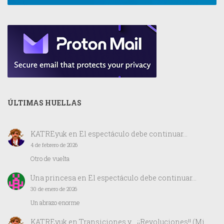
ÚLTIMAS HUELLAS
KATREyuk
en
El espectáculo debe continuar…
4 de febrero de 2026
Otro de vuelta
Una princesa
en
El espectáculo debe continuar…
30 de enero de 2026
Un abrazo enorme
KATREyuk
en
Transiciones y… ¡¡Revoluciones!! (Mi