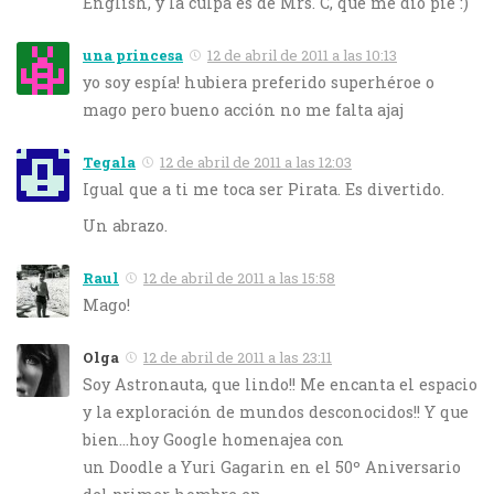
English, y la culpa es de Mrs. C, que me dio pie :)
una princesa
12 de abril de 2011 a las 10:13
yo soy espía! hubiera preferido superhéroe o
mago pero bueno acción no me falta ajaj
Tegala
12 de abril de 2011 a las 12:03
Igual que a ti me toca ser Pirata. Es divertido.
Un abrazo.
Raul
12 de abril de 2011 a las 15:58
Mago!
Olga
12 de abril de 2011 a las 23:11
Soy Astronauta, que lindo!! Me encanta el espacio
y la exploración de mundos desconocidos!! Y que
bien…hoy Google homenajea con
un Doodle a Yuri Gagarin en el 50º Aniversario