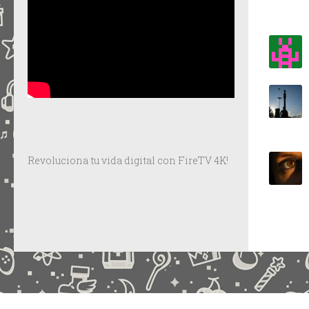
Revoluciona tu vida digital con FireTV 4K!