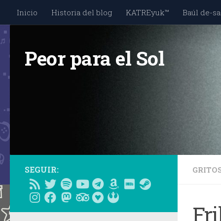
Inicio
Historia del blog
KATREyuk™
Baúl de-sa
Saltar al contenido
Peor para el Sol
SEGUIR:
GRITO
Fr