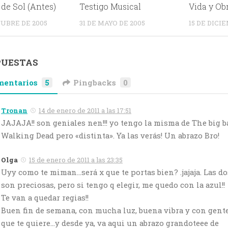
 de Sol (Antes)
Testigo Musical
Vida y Ob
TUBRE DE 2005
31 DE MAYO DE 2005
15 DE DICI
PUESTAS
mentarios
5
Pingbacks
0
Tronan
14 de enero de 2011 a las 17:51
JAJAJA!! son geniales nen!!! yo tengo la misma de The big b
Walking Dead pero «distinta». Ya las verás! Un abrazo Bro!
Olga
15 de enero de 2011 a las 23:35
Uyy como te miman…será x que te portas bien? .jajaja. Las do
son preciosas, pero si tengo q elegir, me quedo con la azul!!
Te van a quedar regias!!
Buen fin de semana, con mucha luz, buena vibra y con gent
que te quiere…y desde ya, va aqui un abrazo grandoteee de