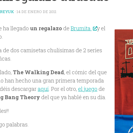
TREYUK
·
14 DE ENERO DE 2011
 ha llegado
un regalazo
de
Brumita
y el
o.
ta de dos camisetas chulísimas de 2 series
icas.
 lado,
The Walking Dead
, el cómic del que
ño han hecho una gran primera temporada
déis descargar
aquí
. Por el otro,
el juego
de
ig Bang Theory
del que ya hablé en su día.
les!!
go palabras.