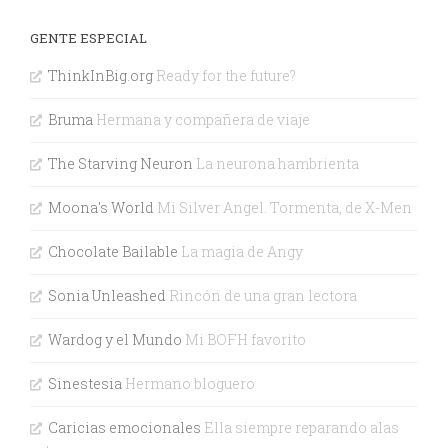
GENTE ESPECIAL
ThinkInBig.org
Ready for the future?
Bruma
Hermana y compañera de viaje
The Starving Neuron
La neurona hambrienta
Moona's World
Mi Silver Angel. Tormenta, de X-Men
Chocolate Bailable
La magia de Angy
Sonia Unleashed
Rincón de una gran lectora
Wardog y el Mundo
Mi BOFH favorito
Sinestesia
Hermano bloguero
Caricias emocionales
Ella siempre reparando alas