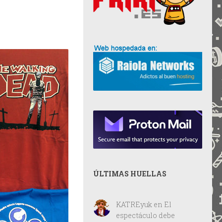
ÚLTIMAS HUELLAS
KATREyuk
en
El
espectáculo debe