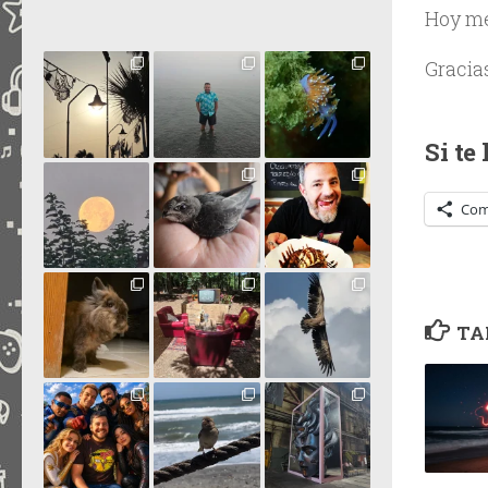
Hoy me
Gracia
Si te
Com
TA