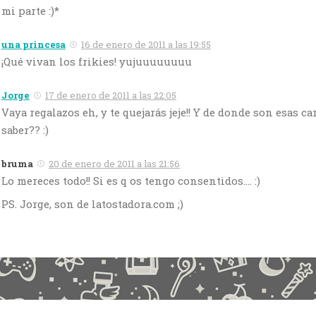
mi parte :)*
una princesa
16 de enero de 2011 a las 19:55
¡Qué vivan los frikies! yujuuuuuuuu
Jorge
17 de enero de 2011 a las 22:05
Vaya regalazos eh, y te quejarás jeje!! Y de donde son esas c
saber?? :)
bruma
20 de enero de 2011 a las 21:56
Lo mereces todo!! Si es q os tengo consentidos…. :)
PS. Jorge, son de latostadora.com ;)