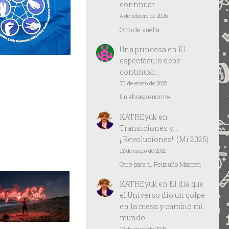
continuar…
4 de febrero de 2026
Otro de vuelta
Una princesa
en
El
espectáculo debe
continuar…
30 de enero de 2026
Un abrazo enorme
KATREyuk
en
Transiciones y…
¡¡Revoluciones!! (Mi 2025)
12 de enero de 2026
Otro para ti. Feliz año Mamen
KATREyuk
en
El día que
el Universo dio un golpe
en la mesa y cambió mi
mundo.