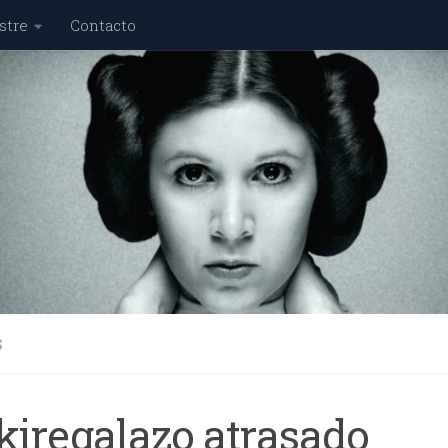
stre
Contacto
S
ikiregalazo atrasado