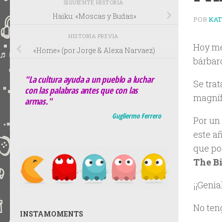
SIGUIENTE HISTORIA
Haiku: «Moscas y Budas»
POR
KA
HISTORIA PREVIA
Hoy me
«Home» (por Jorge & Alexa Narvaez)
bárbar
"La cultura ayuda a un pueblo a luchar
Se tra
con las palabras antes que con las
magníf
armas."
Gugliermo Ferrero
Por un
este a
que po
The B
¡¡Genia
No ten
INSTAMOMENTS