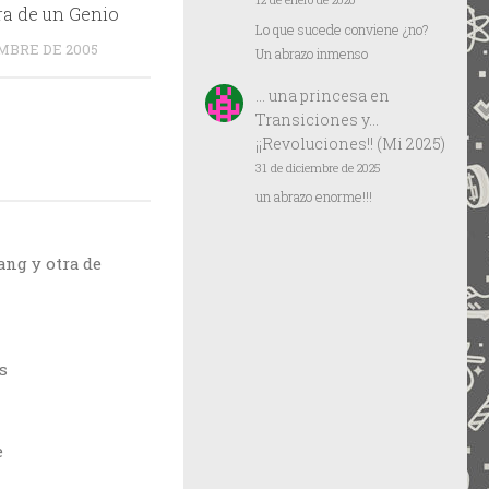
12 de enero de 2026
ra de un Genio
Lo que sucede conviene ¿no?
EMBRE DE 2005
Un abrazo inmenso
… una princesa
en
Transiciones y…
¡¡Revoluciones!! (Mi 2025)
31 de diciembre de 2025
un abrazo enorme!!!
ang y otra de
s
e