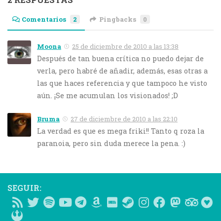
Comentarios
2
Pingbacks
0
Moona
25 de diciembre de 2010 a las 13:38
Después de tan buena crítica no puedo dejar de
verla, pero habré de añadir, además, esas otras a
las que haces referencia y que tampoco he visto
aún. ¡Se me acumulan los visionados! ;D
Bruma
27 de diciembre de 2010 a las 22:10
La verdad es que es mega friki!! Tanto q roza la
paranoia, pero sin duda merece la pena. :)
SEGUIR: