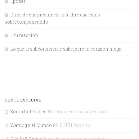
…poder
Dime de qué presumes… y te diré qué estás
sobrecompensando
… tu reacción
Lo que tu subconsciente sabe, pero tu corazón niega.
GENTE ESPECIAL
Sonia Unleashed
Rincón de una gran lectora
Wardog y el Mundo
Mi BOFH favorito
Paella & Chips
Cajón de sastre de una viajera