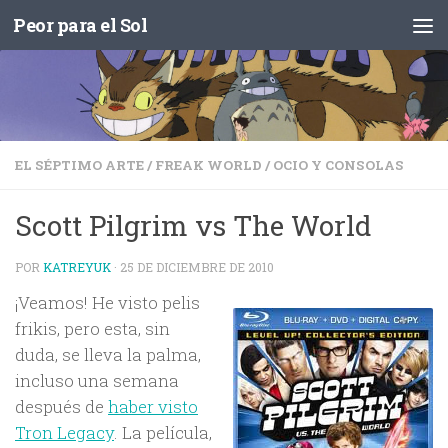
Peor para el Sol
Saltar al contenido
EL SÉPTIMO ARTE
/
FREAK WORLD
/
OCIO Y CONSOLAS
Scott Pilgrim vs The World
POR
KATREYUK
·
25 DE DICIEMBRE DE 2010
¡Veamos! He visto pelis
frikis, pero esta, sin
duda, se lleva la palma,
incluso una semana
después de
haber visto
Tron Legacy
. La película,