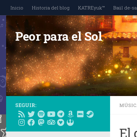
Inicio
Historia del blog
KATREyuk™
Baúl de-sa
Saltar al contenido
Peor para el Sol
SEGUIR:
MÚSIC
El 