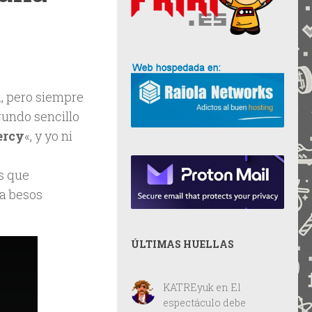
a, pero siempre
gundo sencillo
rcy
«, y yo ni
s que
a besos
ÚLTIMAS HUELLAS
KATREyuk
en
El
espectáculo debe