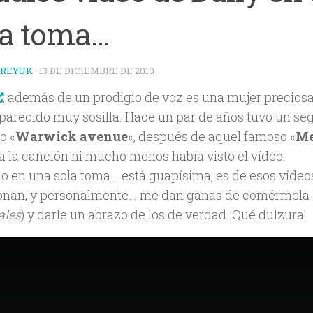
la toma…
TREYUK
·
13 DE DICIEMBRE DE 2010
, además de un prodigio de voz es una mujer precios
parecido muy sosilla. Hace un par de años tuvo un se
o «
Warwick avenue
«, después de aquel famoso «
Me
a la canción ni mucho menos había visto el vídeo.
o en una sola toma… está guapísima, es de esos vídeo
nan, y personalmente… me dan ganas de comérmela 
ales
) y darle un abrazo de los de verdad ¡Qué dulzura!