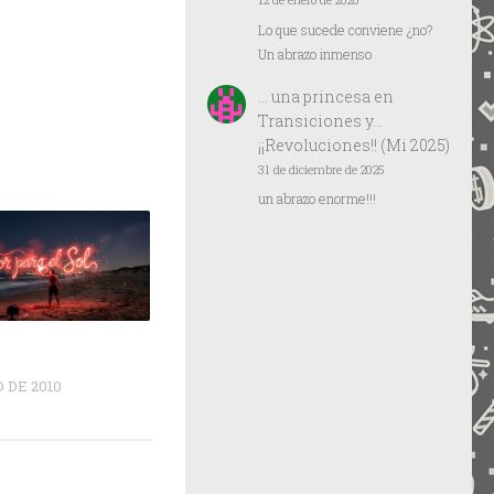
12 de enero de 2026
Lo que sucede conviene ¿no?
Un abrazo inmenso
… una princesa
en
Transiciones y…
¡¡Revoluciones!! (Mi 2025)
31 de diciembre de 2025
un abrazo enorme!!!
 DE 2010