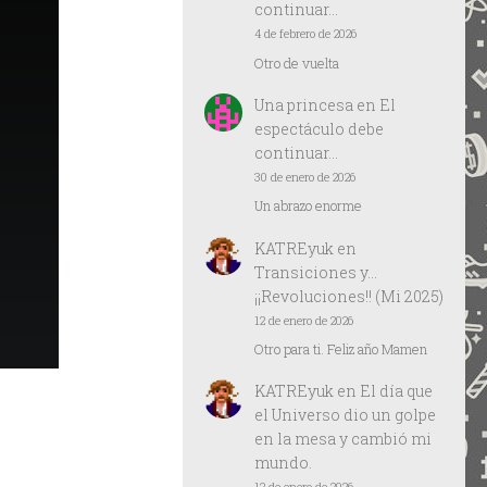
continuar…
4 de febrero de 2026
Otro de vuelta
Una princesa
en
El
espectáculo debe
continuar…
30 de enero de 2026
Un abrazo enorme
KATREyuk
en
Transiciones y…
¡¡Revoluciones!! (Mi 2025)
12 de enero de 2026
Otro para ti. Feliz año Mamen
KATREyuk
en
El día que
el Universo dio un golpe
en la mesa y cambió mi
mundo.