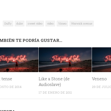
Duffy
dulce
sweet video
video
Vimeo
Warwick avenue
MBIÉN TE PODRÍA GUSTAR...
 tense
Like a Stone (de
Veneno
Audioslave)
OSTO DE 2014
29 DE JULIO
17 DE ENERO DE 2011