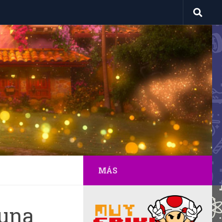
MÁS
 una