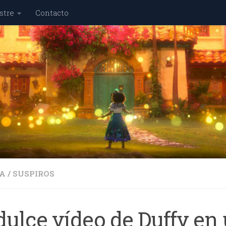
stre
Contacto
A
/
SUSPIROS
dulce vídeo de Duffy en