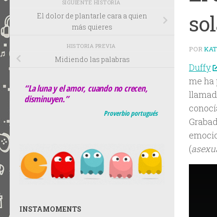
SIGUIENTE HISTORIA
so
El dolor de plantarle cara a quien
más quieres
HISTORIA PREVIA
POR
KA
Midiendo las palabras
Duffy
me ha 
“La luna y el amor, cuando no crecen,
llamad
disminuyen.”
conocí
Proverbio portugués
Grabad
emocio
(
asexu
INSTAMOMENTS