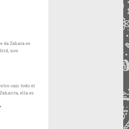
e da Zahara es
drid, nos
tro casi todo el
aharita, ella es
*