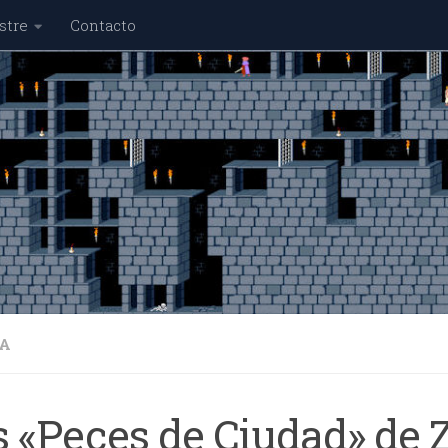
stre
Contacto
A
s «Peces de Ciudad» de 