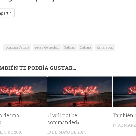
partir
Joaquin Sabina
peces de ciudad
Sabina
Zahara
Zaharapop
MBIÉN TE PODRÍA GUSTAR...
o de una
«I will not be
También 
a…
commanded»
17 DE MARZ
LIO DE 2010
13 DE MAYO DE 2014