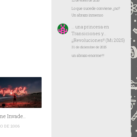
12 de enero de 2026
Lo que sucede conviene ¿no?
Un abrazo inmenso
… una princesa
en
Transiciones y…
¡¡Revoluciones!! (Mi 2025)
31 de diciembre de 2025
un abrazo enorme!!!
me Invade…
O DE 2006