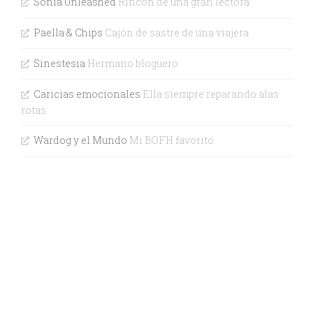
Sonia Unleashed
Rincón de una gran lectora
Paella & Chips
Cajón de sastre de una viajera
Sinestesia
Hermano bloguero
Caricias emocionales
Ella siempre reparando alas
rotas
Wardog y el Mundo
Mi BOFH favorito