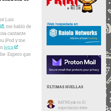
sé Luis
), me habló de
losa cantante
su iPod y me
an
letra
.
ube. Espero que
ÚLTIMAS HUELLAS
KATREyuk
en
El
espectáculo debe