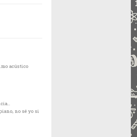
ximo acústico
ncia…
iano, no sé yo si