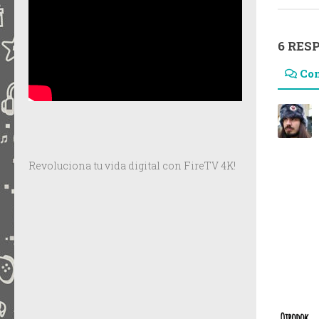
6 RES
Co
Revoluciona tu vida digital con FireTV 4K!