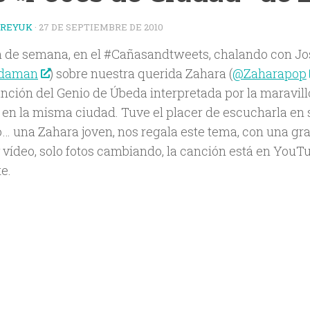
TREYUK
·
27 DE SEPTIEMBRE DE 2010
in de semana, en el #Cañasandtweets, chalando con Jo
daman
) sobre nuestra querida Zahara (
@Zaharapop
anción del Genio de Úbeda interpretada por la maravil
 en la misma ciudad. Tuve el placer de escucharla en 
ó… una Zahara joven, nos regala este tema, con una gr
 vídeo, solo fotos cambiando, la canción está en YouT
e.