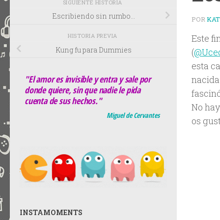
SIGUIENTE HISTORIA
Escribiendo sin rumbo…
POR
KA
HISTORIA PREVIA
Este f
Kung fu para Dummies
(
@Uce
esta c
"El amor es invisible y entra y sale por
nacida
donde quiere, sin que nadie le pida
fascin
cuenta de sus hechos."
No hay
Miguel de Cervantes
os gust
INSTAMOMENTS