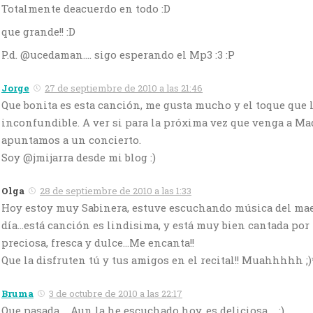
Totalmente deacuerdo en todo :D
que grande!! :D
P.d. @ucedaman…. sigo esperando el Mp3 :3 :P
Jorge
27 de septiembre de 2010 a las 21:46
Que bonita es esta canción, me gusta mucho y el toque que l
inconfundible. A ver si para la próxima vez que venga a Ma
apuntamos a un concierto.
Soy @jmijarra desde mi blog :)
Olga
28 de septiembre de 2010 a las 1:33
Hoy estoy muy Sabinera, estuve escuchando música del maes
día…está canción es lindisima, y está muy bien cantada por Z
preciosa, fresca y dulce…Me encanta!!
Que la disfruten tú y tus amigos en el recital!! Muahhhhh ;)
Bruma
3 de octubre de 2010 a las 22:17
Que pasada…. Aun la he escuchado hoy, es deliciosa…. :)