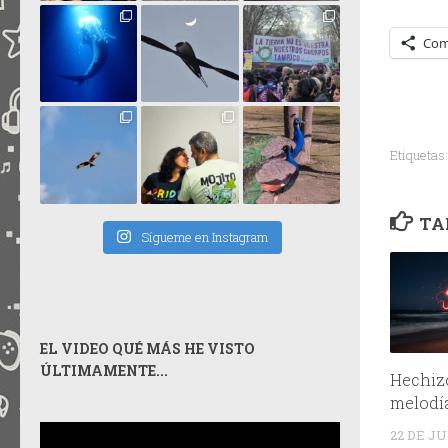
Com
Etiquetas:
TA
Sígueme en Instagram
EL VIDEO QUÉ MÁS HE VISTO
ÚLTIMAMENTE...
Hechiz
melodí
22 DE JU