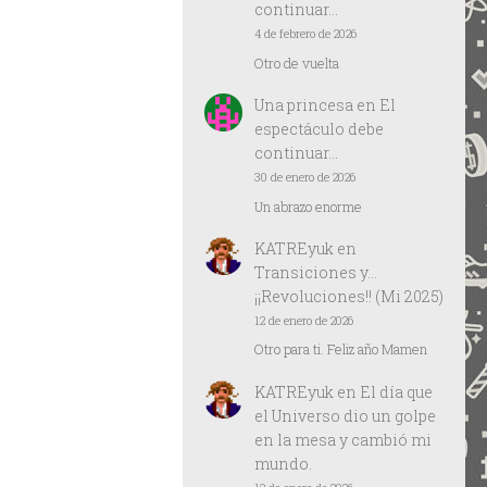
continuar…
4 de febrero de 2026
Otro de vuelta
Una princesa
en
El
espectáculo debe
continuar…
30 de enero de 2026
Un abrazo enorme
KATREyuk
en
Transiciones y…
¡¡Revoluciones!! (Mi 2025)
12 de enero de 2026
Otro para ti. Feliz año Mamen
KATREyuk
en
El día que
el Universo dio un golpe
en la mesa y cambió mi
mundo.