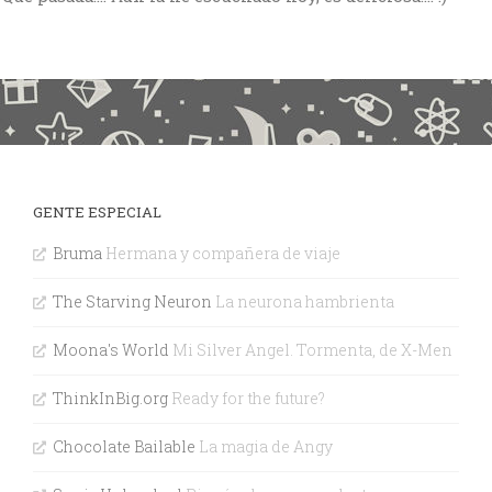
GENTE ESPECIAL
Bruma
Hermana y compañera de viaje
The Starving Neuron
La neurona hambrienta
Moona's World
Mi Silver Angel. Tormenta, de X-Men
ThinkInBig.org
Ready for the future?
Chocolate Bailable
La magia de Angy