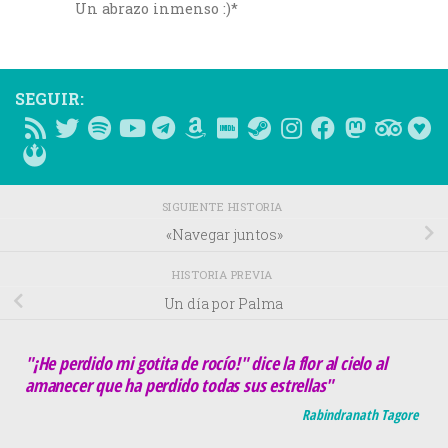
Un abrazo inmenso :)*
SEGUIR:
SIGUIENTE HISTORIA
«Navegar juntos»
HISTORIA PREVIA
Un día por Palma
"¡He perdido mi gotita de rocío!" dice la flor al cielo al
amanecer que ha perdido todas sus estrellas"
Rabindranath Tagore