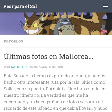
Peor para el Sol
Saltar al contenido
FOTOBLOG
Últimas fotos en Mallorca…
POR
KATREYUK
·
15 DE AGOSTO DE 2010
Este Sábado lo hemos exprimido a fondo, y hemos
hecho otra interesante ruta por la isla. Sitios como
Soller, con su puerto, Fornalutx, Lluc han estado en
nuestro itinerario. La verdad es que me ha
encantado y un buen puñado de fotos servirán de
recuerdo de este Sábado en que debía llover… y hubo