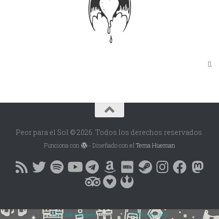
π
Peor para el Sol © 2026. Todos los derechos reservados.
Funciona con
- Diseñado con el
Tema Hueman
PHP Code Snippets
Powered By :
XYZScripts.com