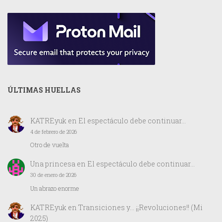
ÚLTIMAS HUELLAS
KATREyuk
en
El espectáculo debe continuar…
4 de febrero de 2026
Otro de vuelta
Una princesa
en
El espectáculo debe continuar…
30 de enero de 2026
Un abrazo enorme
KATREyuk
en
Transiciones y… ¡¡Revoluciones!! (Mi
2025)