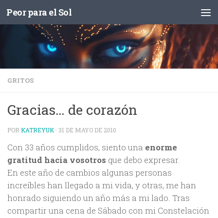
Peor para el Sol
Saltar al contenido
GRITOS
Gracias… de corazón
POR
KATREYUK
·
31 DE MAYO DE 2010
Con 33 años cumplidos, siento una
enorme
gratitud hacia vosotros
que debo expresar.
En este año de cambios algunas personas
increíbles han llegado a mi vida, y otras, me han
honrado siguiendo un año más a mi lado. Tras
compartir una cena de Sábado con mi Constelación