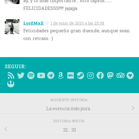
ay, y lo mas importante… otro lapsus……..
FELICIDADESSS!!!!! jajajja
LordMaX
1 de junio de 2010 a las 23:38
Felicidades pequeño gran duende, aunque sean
con retraso. :)
SEGUIR:
SIGUIENTE HISTORIA
La esencia más pura…
HISTORIA PREVIA
32… 33