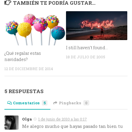
TAMBIÉN TE PODRÍA GUSTAR...
I still haven’t found…
¿Qué regalar estas
18 DE JULIO DE 2005
navidades?
12 DE DICIEMBRE DE 2014
5 RESPUESTAS
Comentarios
5
Pingbacks
0
Olga
1 de junio de 2010 a las 0:17
Me alegro mucho que hayas pasado tan bien tu