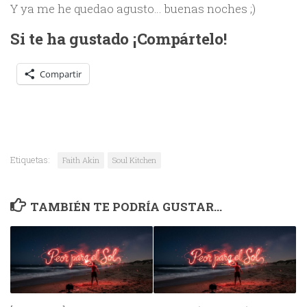
Y ya me he quedao agusto… buenas noches ;)
Si te ha gustado ¡Compártelo!
Compartir
Etiquetas:
Faith Akin
Soul Kitchen
TAMBIÉN TE PODRÍA GUSTAR...