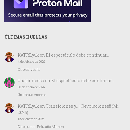
ÚLTIMAS HUELLAS
KATREyuk
en
El espectáculo debe continuar…
4 de febrero de 2026
Otro de vuelta
Una princesa
en
El espectáculo debe continuar…
30 de enero de 2026
Un abrazo enorme
KATREyuk
en
Transiciones y… ¡¡Revoluciones!! (Mi
2025)
12 de enero de 2026
Otro para ti. Feliz año Mamen