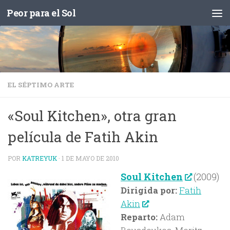
Peor para el Sol
Saltar al contenido
EL SÉPTIMO ARTE
«Soul Kitchen», otra gran
película de Fatih Akin
POR
KATREYUK
·
1 DE MAYO DE 2010
Soul Kitchen
(2009)
Dirigida por:
Fatih
Akin
Reparto:
Adam