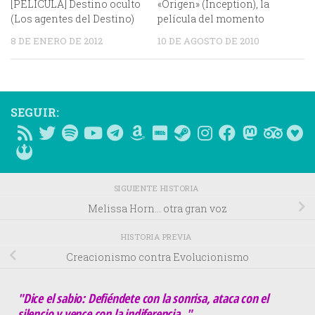
[PELICULA] Destino oculto
«Origen» (Inception), la
(Los agentes del Destino)
película del momento
8 DE ENERO DE 2012
10 DE AGOSTO DE 2010
SEGUIR:
SIGUIENTE HISTORIA
Melissa Horn… otra gran voz
HISTORIA PREVIA
Creacionismo contra Evolucionismo
"Dice el sabio: Defiéndete con la sonrisa, ataca con el
silencio y vence con la indiferencia.."