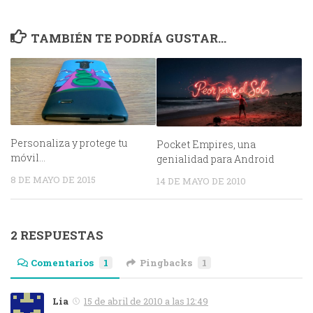
TAMBIÉN TE PODRÍA GUSTAR...
Personaliza y protege tu
Pocket Empires, una
móvil…
genialidad para Android
8 DE MAYO DE 2015
14 DE MAYO DE 2010
2 RESPUESTAS
Comentarios
1
Pingbacks
1
Lia
15 de abril de 2010 a las 12:49