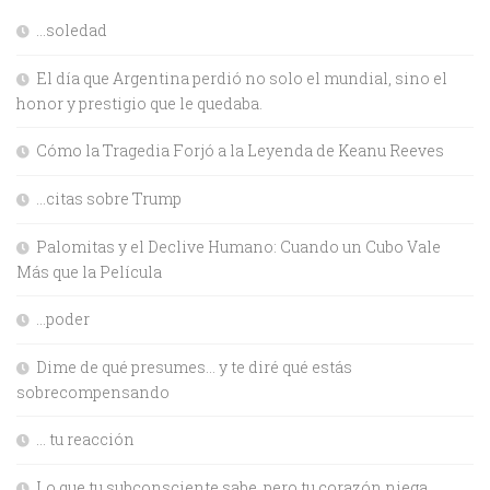
…soledad
El día que Argentina perdió no solo el mundial, sino el
honor y prestigio que le quedaba.
Cómo la Tragedia Forjó a la Leyenda de Keanu Reeves
…citas sobre Trump
Palomitas y el Declive Humano: Cuando un Cubo Vale
Más que la Película
…poder
Dime de qué presumes… y te diré qué estás
sobrecompensando
… tu reacción
Lo que tu subconsciente sabe, pero tu corazón niega.