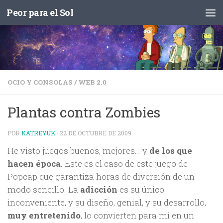
Peor para el Sol
Saltar al contenido
OCIO Y CONSOLAS
/
WEB 2.0
Plantas contra Zombies
POR
KATREYUK
·
22 DE OCTUBRE DE 2009
He visto juegos buenos, mejores… y
de los que
hacen época
. Este es el caso de este juego de
Popcap que garantiza horas de diversión de un
modo sencillo. La
adicción
es su único
inconveniente, y su diseño, genial, y su desarrollo,
muy entretenido
, lo convierten para mi en un