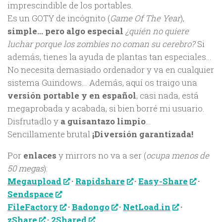
imprescindible de los portables.
Es un GOTY de incógnito (
Game Of The Year
),
simple… pero algo especial
¿quién no quiere
luchar porque los zombies no coman su cerebro?
Si
además, tienes la ayuda de plantas tan especiales…
No necesita demasiado ordenador y va en cualquier
sistema Guindows… Además, aquí os traigo una
versión portable y en español
, casi nada, está
megaprobada y acabada, si bien borré mi usuario.
Disfrutadlo y
a guisantazo limpio
…
Sencillamente brutal
¡Diversión garantizada!
Por
enlaces
y mirrors no va a ser (
ocupa menos de
50 megas
):
Megaupload
·
Rapidshare
·
Easy-Share
·
Sendspace
FileFactory
·
Badongo
·
NetLoad.in
·
zShare
·
2Shared