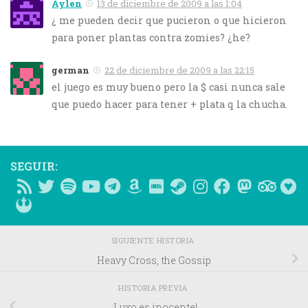
Aylen
13 de diciembre de 2009 a las 1:04
¿ me pueden decir que pucieron o que hicieron
para poner plantas contra zomies? ¿he?
german
22 de diciembre de 2009 a las 22:15
el juego es muy bueno pero la $ casi nunca sale
que puedo hacer para tener + plata q la chucha.
SEGUIR:
SIGUIENTE HISTORIA
Heavy Cross, the Gossip
HISTORIA PREVIA
¡Luxo es inocente!