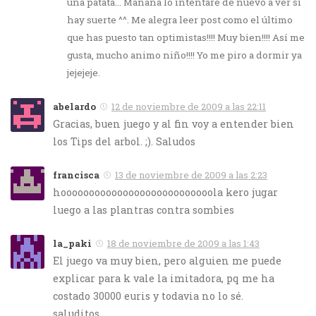
una patata… Mañana lo intentaré de nuevo a ver si
hay suerte ^^. Me alegra leer post como el último
que has puesto tan optimistas!!!! Muy bien!!!! Así me
gusta, mucho animo niño!!!! Yo me piro a dormir ya
jejejeje.
abelardo
12 de noviembre de 2009 a las 22:11
Gracias, buen juego y al fin voy a entender bien
los Tips del arbol. ;). Saludos
francisca
13 de noviembre de 2009 a las 2:23
hooooooooooooooooooooooooooola kero jugar
luego a las plantras contra sombies
la_paki
18 de noviembre de 2009 a las 1:43
El juego va muy bien, pero alguien me puede
explicar para k vale la imitadora, pq me ha
costado 30000 euris y todavia no lo sé.
saluditos