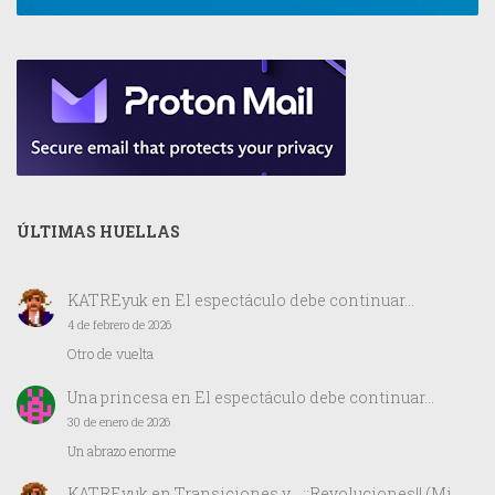
ÚLTIMAS HUELLAS
KATREyuk
en
El espectáculo debe continuar…
4 de febrero de 2026
Otro de vuelta
Una princesa
en
El espectáculo debe continuar…
30 de enero de 2026
Un abrazo enorme
KATREyuk
en
Transiciones y… ¡¡Revoluciones!! (Mi