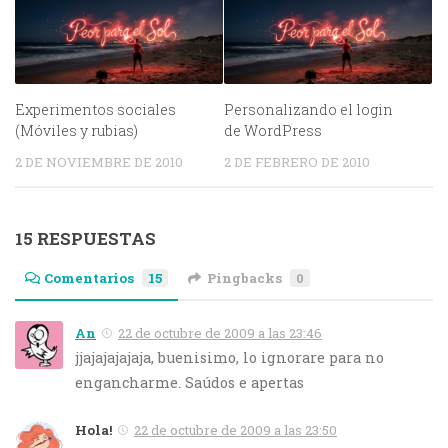
Experimentos sociales
Personalizando el login
(Móviles y rubias)
de WordPress
2 DE NOVIEMBRE DE 2010
2 DE FEBRERO DE 2010
15 RESPUESTAS
Comentarios
15
Pingbacks
0
An
22 de octubre de 2009 a las 23:46
jjajajajajaja, buenisimo, lo ignorare para no
engancharme. Saúdos e apertas
Hola!
22 de octubre de 2009 a las 23:50