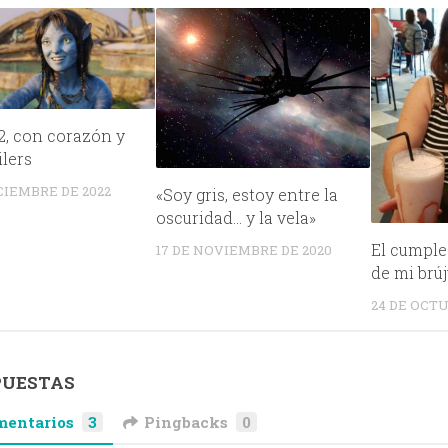
2, con corazón y
ilers
ICIEMBRE DE 2022
«Soy gris, estoy entre la
oscuridad… y la vela»
El cumple
17 DE NOVIEMBRE DE 2020
de mi brúj
24 DE OCTU
PUESTAS
mentarios
3
Pingbacks
0