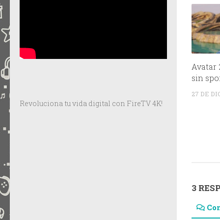
Avatar 
sin spo
27 DE D
Revoluciona tu vida digital con FireTV 4K!
3 RES
Co