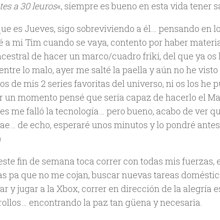
es a 30 leuros
«, siempre es bueno en esta vida tener s
ue es Jueves, sigo sobreviviendo a él… pensando en 
é a mi Tim cuando se vaya, contento por haber materi
cestral de hacer un marco/cuadro friki, del que ya os 
entre lo malo, ayer me salté la paella y aún no he vist
os de mis 2 series favoritas del universo, ni os los he 
r un momento pensé que sería capaz de hacerlo el Mar
es me falló la tecnología… pero bueno, acabo de ver 
cae… de echo, esperaré unos minutos y lo pondré antes
)
 este fin de semana toca correr con todas mis fuerzas, 
zas pa que no me cojan, buscar nuevas tareas doméstic
r y jugar a la Xbox, correr en dirección de la alegría
rollos… encontrando la paz tan güena y necesaria.