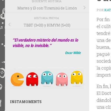
SIGUIENTE HISTORIA
Martes y 13 con Tiramisú de Limón
POR
KA
HISTORIA PREVIA
Por fin
TBBT (3×03) y HIMYM (5×03)
el culi
tendré
“El verdadero misterio del mundo es lo
una de
visible, no lo invisible.”
buena,
Oscar Wilde
pagué
socieda
la copi
import
En fin
El Doct
dándol
INSTAMOMENTS
una cl