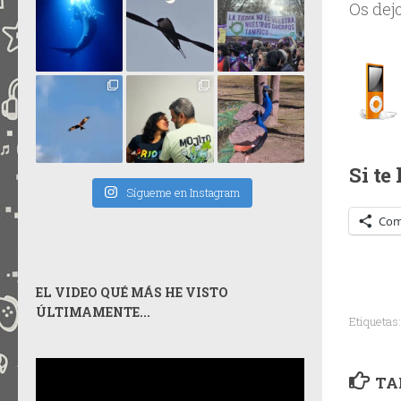
Os dej
Si te
Sígueme en Instagram
Com
EL VIDEO QUÉ MÁS HE VISTO
ÚLTIMAMENTE...
Etiquetas:
TA