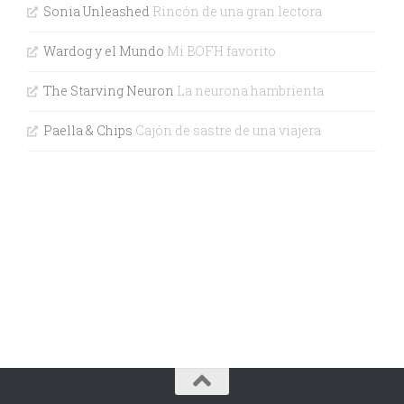
Sonia Unleashed
Rincón de una gran lectora
Wardog y el Mundo
Mi BOFH favorito
The Starving Neuron
La neurona hambrienta
Paella & Chips
Cajón de sastre de una viajera