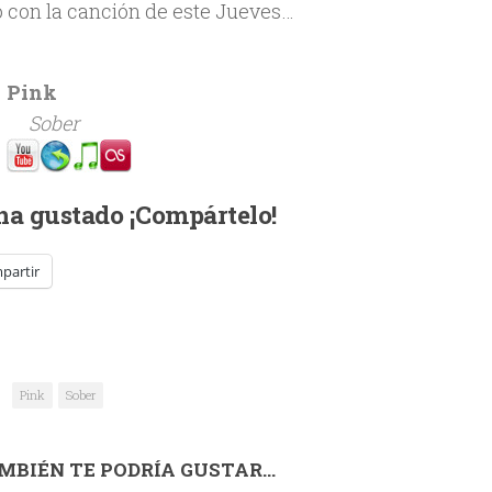
o con la canción de este Jueves…
Pink
Sober
 ha gustado ¡Compártelo!
partir
Pink
Sober
MBIÉN TE PODRÍA GUSTAR...