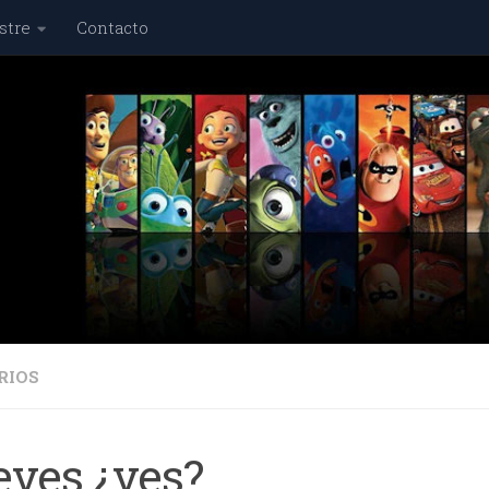
stre
Contacto
RIOS
eves ¿ves?