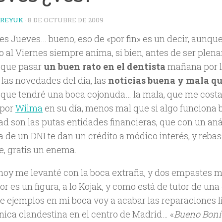
TREYUK
·
8 DE OCTUBRE DE 2009
 es Jueves… bueno, eso de «por fin» es un decir, aunque 
to al Viernes siempre anima, si bien, antes de ser plena
 que pasar
un buen rato en el dentista
mañana por la
 las novedades del día, las
noticias buena y mala qu
 que tendré una boca cojonuda… la mala, que me cost
 por
Wilma
en su día, menos mal que si algo funciona 
d son las putas entidades financieras, que con un anál
a de un DNI te dan un crédito a módico interés, y reba
e, gratis un enema.
, hoy me levanté con la boca extraña, y dos empastes 
or es un figura, a lo Kojak, y como está de tutor de una
e ejemplos en mi boca voy a acabar las reparaciones l
ínica clandestina en el centro de Madrid… «
Bueno Bonit