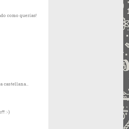
ado como querías!
a castellana…
! :-)