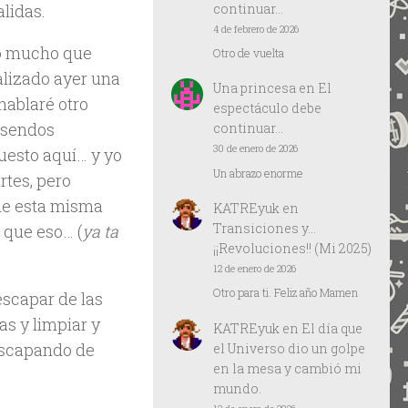
continuar…
alidas.
4 de febrero de 2026
lo mucho que
Otro de vuelta
alizado ayer una
Una princesa
en
El
hablaré otro
espectáculo debe
o sendos
continuar…
30 de enero de 2026
puesto aquí… y yo
Un abrazo enorme
tes, pero
que esta misma
KATREyuk
en
Transiciones y…
 que eso… (
ya ta
¡¡Revoluciones!! (Mi 2025)
12 de enero de 2026
Otro para ti. Feliz año Mamen
escapar de las
as y limpiar y
KATREyuk
en
El día que
 escapando de
el Universo dio un golpe
en la mesa y cambió mi
mundo.