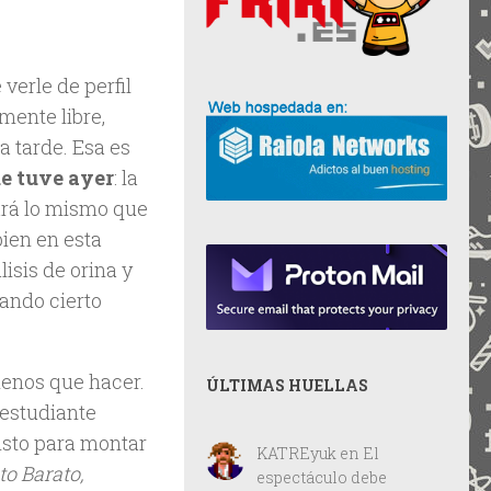
verle de perfil
mente libre,
 tarde. Esa es
e tuve ayer
: la
ará lo mismo que
bien en esta
isis de orina y
sando cierto
menos que hacer.
ÚLTIMAS HUELLAS
 estudiante
isto para montar
KATREyuk
en
El
o Barato,
espectáculo debe