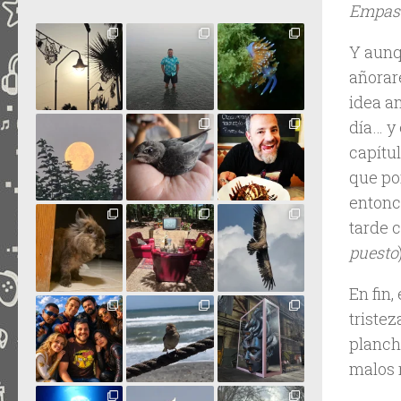
Empast
Y aunq
añorar
idea an
día… y 
capítul
que po
entonc
tarde 
puesto
En fin,
triste
plancha
malos 