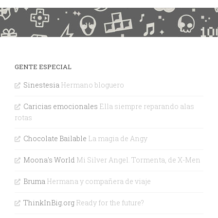
GENTE ESPECIAL
Sinestesia
Hermano bloguero
Caricias emocionales
Ella siempre reparando alas
rotas
Chocolate Bailable
La magia de Angy
Moona's World
Mi Silver Angel. Tormenta, de X-Men
Bruma
Hermana y compañera de viaje
ThinkInBig.org
Ready for the future?