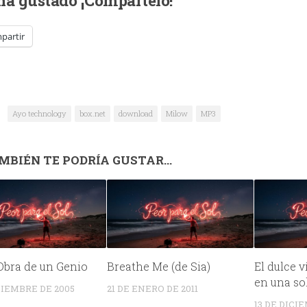
 ha gustado ¡Compártelo!
partir
Ayo technology
box.net
download
Milow
MP3
MBIÉN TE PODRÍA GUSTAR...
Obra de un Genio
Breathe Me (de Sia)
El dulce v
en una so
ICIEMBRE DE 2005
21 DE ENERO DE 2011
13 DE DICI