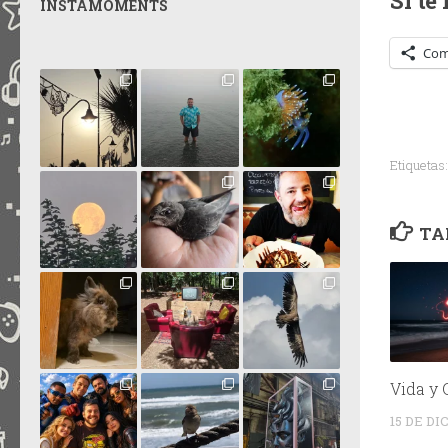
Si te
INSTAMOMENTS
Com
Etiquetas:
TA
Vida y 
15 DE D