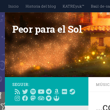
Inicio
Historia del blog
KATREyuk™
Baúl de-sa
Saltar al contenido
Peor para el Sol
SEGUIR:
MÚSIC
…c