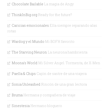
Chocolate Bailable
La magia de Angy
ThinkInBig.org
Ready for the future?
Caricias emocionales
Ella siempre reparando alas
rotas
Wardog y el Mundo
Mi BOFH favorito
The Starving Neuron
La neurona hambrienta
Moona's World
Mi Silver Angel. Tormenta, de X-Men
Paella & Chips
Cajón de sastre de una viajera
Sonia Unleashed
Rincón de una gran lectora
Bruma
Hermana y compañera de viaje
Sinestesia
Hermano bloguero