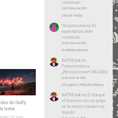
continuar…
4 de febrero de 2026
Otro de vuelta
Una princesa
en
El
espectáculo debe
continuar…
30 de enero de 2026
Un abrazo enorme
KATREyuk
en
Transiciones y…
¡¡Revoluciones!! (Mi 2025)
12 de enero de 2026
Otro para ti. Feliz año Mamen
KATREyuk
en
El día que
el Universo dio un golpe
ídeo de Duffy
en la mesa y cambió mi
la toma…
mundo.
EMBRE DE 2010