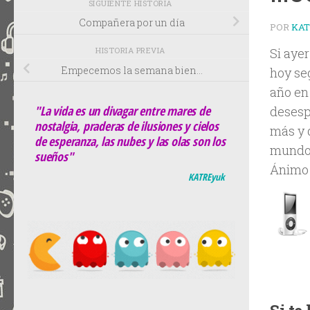
SIGUIENTE HISTORIA
Compañera por un día
POR
KA
HISTORIA PREVIA
Si aye
Empecemos la semana bien…
hoy se
año en 
"La vida es un divagar entre mares de
desesp
nostalgia, praderas de ilusiones y cielos
más y 
de esperanza, las nubes y las olas son los
mund
sueños"
Ánimo 
KATREyuk