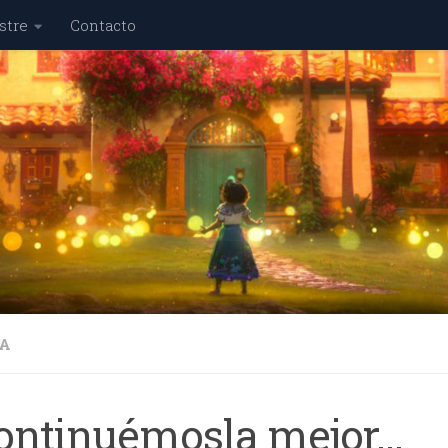
stre
Contacto
A
ontinuémosla mejor…