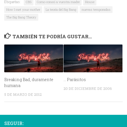
Etiquetas:
CBS
Como conoci a vuestra madre
House
How I met your mother
La teoría del Big Bang
nuevas temporadas
The Big Bang Theory
TAMBIÉN TE PODRÍA GUSTAR...
Breaking Bad, duramente
… Parásitos
humana
20 DE DICIEMBRE DE 2006
5 DE MARZO DE 2012
SEGUIR: