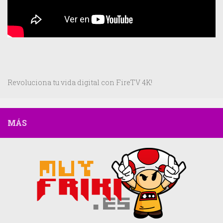
Revoluciona tu vida digital con FireTV 4K!
MÁS