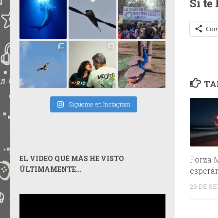
Si te
Com
TA
Sígueme en Instagram
EL VIDEO QUÉ MÁS HE VISTO
Forza M
ÚLTIMAMENTE...
esperá
29 DE S