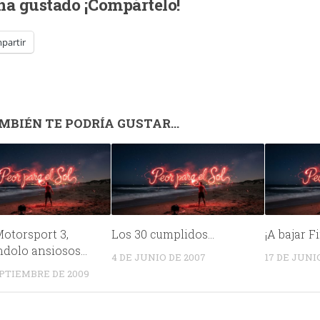
 ha gustado ¡Compártelo!
partir
MBIÉN TE PODRÍA GUSTAR...
otorsport 3,
Los 30 cumplidos…
¡A bajar Fi
ndolo ansiosos…
4 DE JUNIO DE 2007
17 DE JUNI
EPTIEMBRE DE 2009