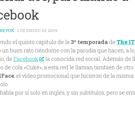
cebook
TREYUK
·
2 DE ENERO DE 2009
endo el quinto capítulo de la
3ª temporada
de
The I
 un buen rato riéndome con la parodia que hacen, a lo 
io, de
Facebook
, la conocida red social. Además de l
co de cola «Cuke», a esta red le llaman también de otr
dFace
, el vídeo promocional que hicieron de la misma e
olo:
, habla por si solo en inglés, y sin subtítulos, pero se e