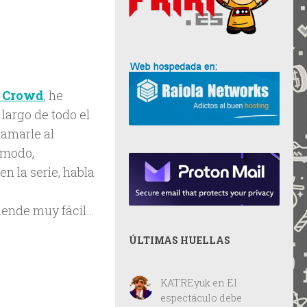
T Crowd
, he
largo de todo el
lamarle al
o modo,
n la serie, habla
ntiende muy fácil…
ÚLTIMAS HUELLAS
KATREyuk
en
El
espectáculo debe