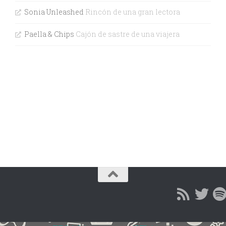
Sonia Unleashed
Rincón de una gran lectora
Paella & Chips
Cajón de sastre de una viajera