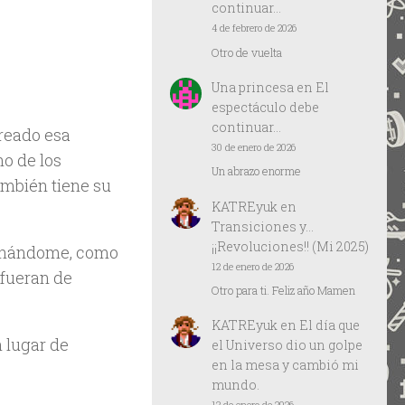
continuar…
4 de febrero de 2026
Otro de vuelta
Una princesa
en
El
espectáculo debe
continuar…
reado esa
30 de enero de 2026
o de los
Un abrazo enorme
ambién tiene su
KATREyuk
en
Transiciones y…
¡¡Revoluciones!! (Mi 2025)
inándome, como
12 de enero de 2026
fueran de
Otro para ti. Feliz año Mamen
KATREyuk
en
El día que
n lugar de
el Universo dio un golpe
en la mesa y cambió mi
mundo.