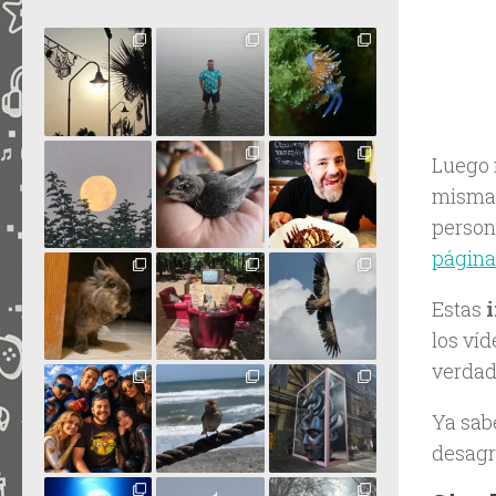
Luego 
misma 
person
págin
Estas
i
los ví
verdad
Ya sabé
desagr