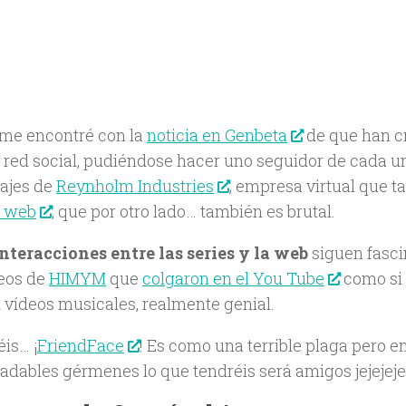
me encontré con la
noticia en Genbeta
de que han c
red social, pudiéndose hacer uno seguidor de cada un
ajes de
Reynholm Industries
, empresa virtual que t
a web
, que por otro lado… también es brutal.
nteracciones entre las series y la web
siguen fasc
deos de
HIMYM
que
colgaron en el You Tube
como si 
 vídeos musicales, realmente genial.
is… ¡
FriendFace
! Es como una terrible plaga pero e
adables gérmenes lo que tendréis será amigos jejejeje