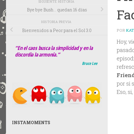
SIGUIENTE HISTORIA
Fa
Bye bye Bush… quedan 16 días
HISTORIA PREVIA
Bienvenidos a Peor para el Sol 3.0
POR
KA
Hoy, vi
“En el caos busca la simplicidad y en la
pasado
discordia la armonía.”
episod
Bruce Lee
refres
Frien
por si s
Eso, si
INSTAMOMENTS