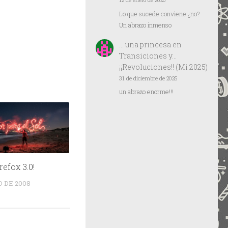
12 de enero de 2026
Lo que sucede conviene ¿no?
Un abrazo inmenso
… una princesa
en
Transiciones y…
¡¡Revoluciones!! (Mi 2025)
31 de diciembre de 2025
un abrazo enorme!!!
refox 3.0!
O DE 2008