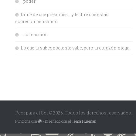
…poder
Dime de qué presumes… y te diré qué estás
sobrecompensando
… tu reacción
Lo que tu subconsciente sabe, pero tu corazón niega.
Peor para el Sol © 2026. Todos los derechos reservados.
Funciona con
- Diseñado con el
Tema Hueman