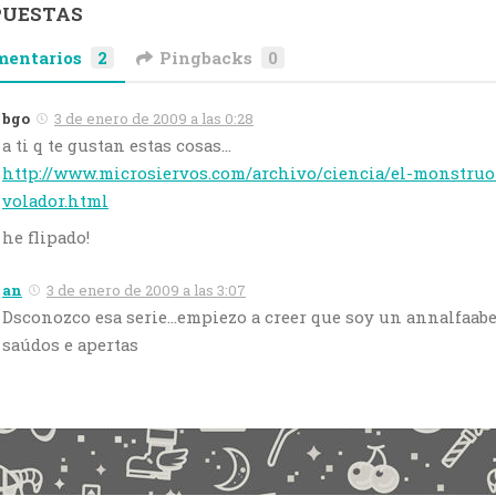
PUESTAS
mentarios
2
Pingbacks
0
bgo
3 de enero de 2009 a las 0:28
a ti q te gustan estas cosas…
http://www.microsiervos.com/archivo/ciencia/el-monstruo
volador.html
he flipado!
an
3 de enero de 2009 a las 3:07
Dsconozco esa serie…empiezo a creer que soy un annalfaabe
saúdos e apertas