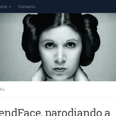
stre
Contacto
AL
iendFace, parodiando a