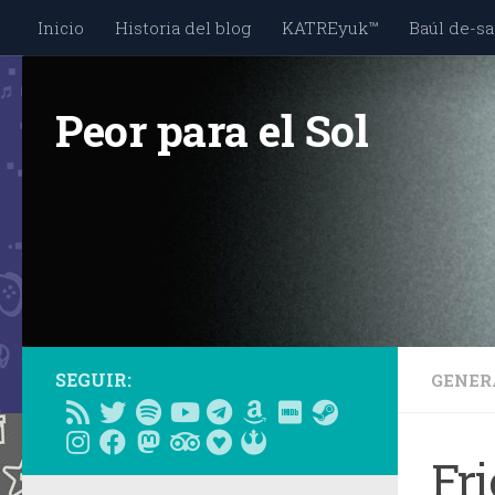
Inicio
Historia del blog
KATREyuk™
Baúl de-sa
Saltar al contenido
Peor para el Sol
SEGUIR:
GENER
Fr