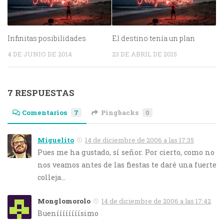
Infinitas posibilidades
El destino tenía un plan
4 DE JUNIO DE 2014
23 DE ABRIL DE 2015
7 RESPUESTAS
Comentarios
7
Pingbacks
0
Miguelito
14 de diciembre de 2006 a las 17:35
Pues me ha gustado, sí señor. Por cierto, como no
nos veamos antes de las fiestas te daré una fuerte
colleja…
Monglomorolo
14 de diciembre de 2006 a las 17:42
Bueníííííííísimo