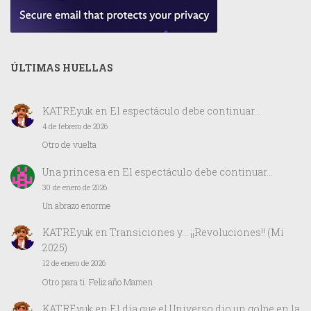
ÚLTIMAS HUELLAS
KATREyuk
en
El espectáculo debe continuar…
4 de febrero de 2026
Otro de vuelta
Una princesa
en
El espectáculo debe continuar…
30 de enero de 2026
Un abrazo enorme
KATREyuk
en
Transiciones y… ¡¡Revoluciones!! (Mi
2025)
12 de enero de 2026
Otro para ti. Feliz año Mamen
KATREyuk
en
El día que el Universo dio un golpe en la