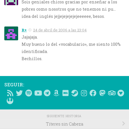
Sois geniales chicos gracias por enseñar a los
pobres como nosotros que no tenemos ni pu…
idea del inglés jejjejejejejejeeeeee, besos.
R+
24 de abril de 2006 a las 23:04
Jajajaja.
Muy bueno lo del «vocabulario», me siento 100%
identificada.
Bechillos.
SEGUIR:
SIGUIENTE HISTORIA
Títeres sin Cabeza