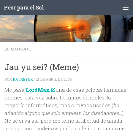
Peor para el Sol
Saltar al contenido
EL MUNDO...
Jau yu sei? (Meme)
POR
KATREYUK
·
21 DE ABRIL DE 2006
Me pasa
LordMax
una de esas pelotas llamadas
memes, esta vez sobre términos en inglés, la
mayoría informáticos, mas o menos usados (
ha
añadido alguno que solo emplean los diseñadores…
).
No sé si va así, pero me tomo la libertad de añadir
unos pocos… podéis seguir la cadetina, mandarme