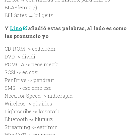
BLASfemia ;-)
Bill Gates → bil geits
Y
Lino
añadió estas palabras, al lado es como
las pronuncio yo
CD-ROM -> cederróm
DVD -> dividi
PCMCIA -> pece mecía
SCSI -> es casi
PenDrive -> pendraif
SMS -> ese eme ese
Need for Speed -> nidforspíd
Wireless -> güairles
Lightscribe -> laiscraib
Bluetooth -> blutuuz
Streaming -> estrímin
WinAMP -> güinamp