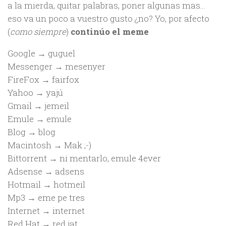
a la mierda, quitar palabras, poner algunas mas…
eso va un poco a vuestro gusto ¿no? Yo, por afecto
(
como siempre
)
continúo el meme
Google → guguel
Messenger → mesenyer
FireFox → fairfox
Yahoo → yajú
Gmail → jemeil
Emule → emule
Blog → blog
Macintosh → Mak ;-)
Bittorrent → ni mentarlo, emule 4ever
Adsense → adsens
Hotmail → hotmeil
Mp3 → eme pe tres
Internet → internet
Red Hat → red jat