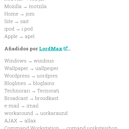
Mozilla → motzila
Home → jom
Site → sait
ipod → i pod
Apple → apel
Añadidos por
LordMax
…
Windows → windous
Wallpaper → uallpeiper
Wordpress → uordpres
Bloglines → bloglains
Technorari → Tecnorati
Broadcast → broudkast
e-mail → imail
workaround → uorkaraund
AJAX → allax
Command Workstation → comand uorksteishon