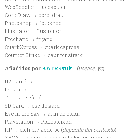
WebSpooler → uebspuler
CorelDraw → corel drau
Photoshop → fotoshop
Illustrator → Ilustreitor
Freehand → frijand
QuarkXpress → cuark espress
Counter Strike → caunter straik
Añadidos por
KATREyuk
…
(
usease, yo
)
U2 → u dos
IP → ai pi
TFT → te efe té
SD Card → ese dé kard
Eye in the Sky → ai in de eskai
Playstation → Plaiesteixon
HP → eich pi / aché pé (
depende del contexto
)
XBOX → esa mierda de infieles, para mi… es