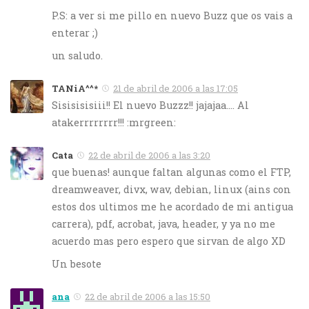
P.S: a ver si me pillo en nuevo Buzz que os vais a
enterar ;)
un saludo.
TANiA^^*
21 de abril de 2006 a las 17:05
Sisisisisiii!! El nuevo Buzzz!! jajajaa…. Al
atakerrrrrrrr!!! :mrgreen:
Cata
22 de abril de 2006 a las 3:20
que buenas! aunque faltan algunas como el FTP,
dreamweaver, divx, wav, debian, linux (ains con
estos dos ultimos me he acordado de mi antigua
carrera), pdf, acrobat, java, header, y ya no me
acuerdo mas pero espero que sirvan de algo XD
Un besote
ana
22 de abril de 2006 a las 15:50